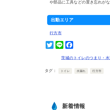
や部品に工具などの置き忘れが
出動エリア
行方市
T
Li
F
wi
n
a
茨城のトイレのつまり・水
tt
e
c
er
e
タグ
トイレ
水漏れ
行方市
b
o
o
k
新着情報