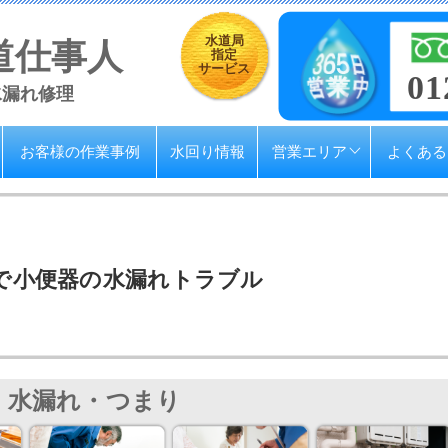
水道局
道仕事人
指定
サービス
01
水漏れ修理
お客様の作業事例
水回り情報
営業エリア
よくある
で小便器の水漏れトラブル
水漏れ・つまり