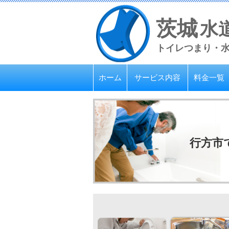
茨城
水
トイレつまり・
ホーム
サービス内容
料金一覧
行方市