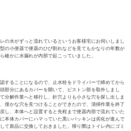
イレの水がずっと流れているというお客様宅にお伺いしまし
プ型の小便器で便器のひび割れなどを見てもかなりの年数が
ら確かに水漏れが内部で起こっていました。
確認することになるので、止水栓をドライバーで締めてから
の頭部分にあるカバーを開いて、ピストン部を取外しまし
えて分解作業へと移行し、針穴よりも小さな穴を探し出しま
と、僅かな穴を見つけることができたので、清掃作業を終了
に戻し、本体へと設置すると先程まで便器内部で流れていた
みに本体カバーにハマっていた黒いパッキンは劣化が進んで
をして新品に交換しておきました。帰り際はトイレ内にゴミ