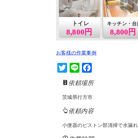
トイレ
キッチン・台
8,800円
8,800円
お客様の作業事例
T
Li
F
wi
n
a
依頼場所
tt
e
c
er
e
茨城県行方市
b
依頼内容
o
o
小便器のピストン部清掃で水漏
k