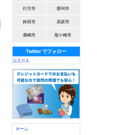
行方市
那珂市
鉾田市
高萩市
鹿嶋市
龍ケ崎市
Twitter でフォロー
ツイート
ホーム