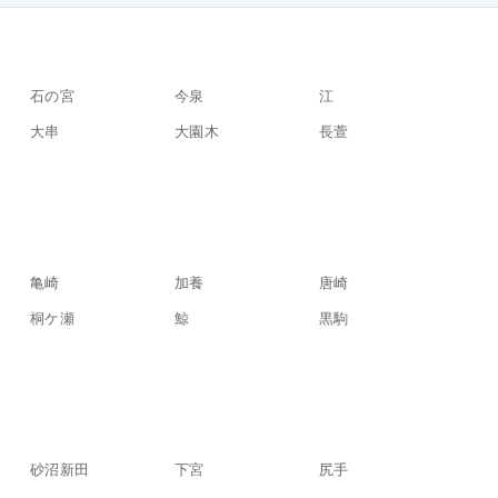
石の宮
今泉
江
大串
大園木
長萱
亀崎
加養
唐崎
桐ケ瀬
鯨
黒駒
砂沼新田
下宮
尻手