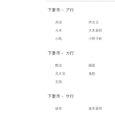
下妻市－ ア行
赤須
伊古立
大木
大木新田
小島
小野子町
下妻市－ カ行
数須
鎌庭
北大宝
鬼怒
五箇
下妻市－ サ行
坂井
坂本新田