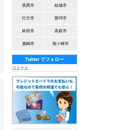
筑西市
結城市
行方市
那珂市
鉾田市
高萩市
鹿嶋市
龍ケ崎市
Twitter でフォロー
ツイート