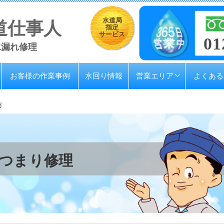
水道局
道仕事人
指定
サービス
01
水漏れ修理
お客様の作業事例
水回り情報
営業エリア
よくある
市
つまり修理