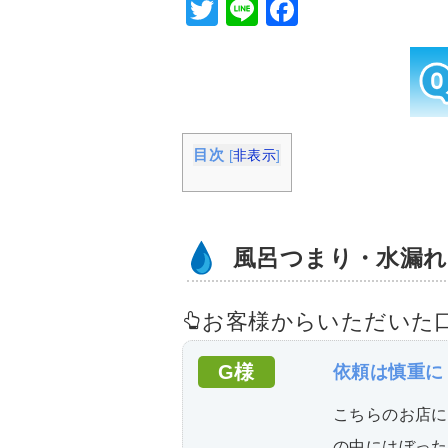
T
Li
F
wi
n
a
tt
e
c
er
e
b
目次
[
非表示
]
o
o
k
風呂つまり・水漏れ
お客様からいただいた
G様
依頼は慎重に
こちらのお店に
の中にはぼった