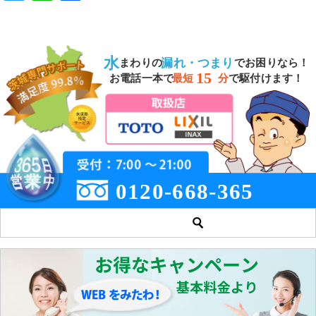
wi
n
a
tt
e
c
er
e
水
漏れ・つまり
まわりの
でお困りなら！
b
15
お電話一本で
最短
分
で駆付けます！
o
o
k
0120-668-365