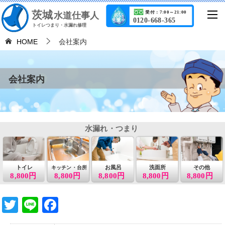
茨城
受付：7:00～21:00
水道仕事人
0120-668-365
トイレつまり・水漏れ修理
HOME
会社案内
会社案内
水漏れ・つまり
トイレ
お風呂
洗面所
その他
キッチン・台所
8,800円
8,800円
8,800円
8,800円
8,800円
T
Li
F
wi
n
a