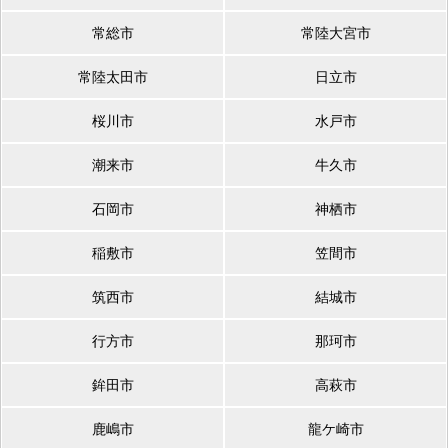
常総市
常陸大宮市
常陸太田市
日立市
桜川市
水戸市
潮来市
牛久市
石岡市
神栖市
稲敷市
笠間市
筑西市
結城市
行方市
那珂市
鉾田市
高萩市
鹿嶋市
龍ケ崎市