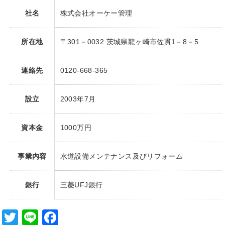
tt
e
c
社名
株式会社オーケー管理
er
e
b
所在地
〒301－0032 茨城県龍ヶ崎市佐貫1－8－5
o
連絡先
0120-668-365
o
k
設立
2003年7月
資本金
1000万円
事業内容
水道設備メンテナンス及びリフォーム
銀行
三菱UFJ銀行
T
Li
F