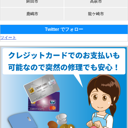
鉾田市
高萩市
鹿嶋市
龍ケ崎市
Twitter でフォロー
ツイート