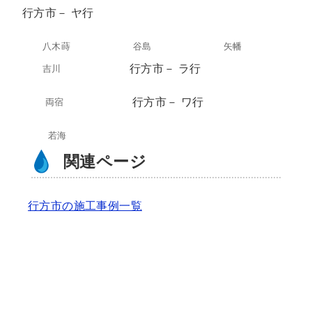
行方市－ ヤ行
八木蒔
谷島
矢幡
行方市－ ラ行
吉川
行方市－ ワ行
両宿
若海
関連ページ
行方市の施工事例一覧