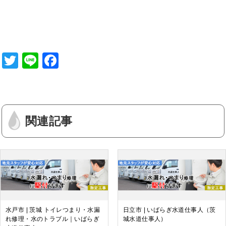
T
Li
F
wi
n
a
tt
e
c
er
e
関連記事
b
o
o
k
水戸市 | 茨城 トイレつまり・水漏
日立市 | いばらぎ水道仕事人（茨
れ修理・水のトラブル｜いばらぎ
城水道仕事人）