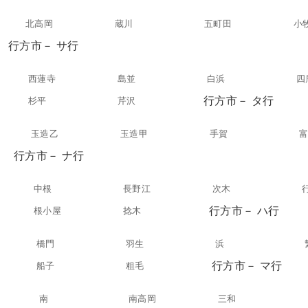
北高岡
蔵川
五町田
小
行方市－ サ行
西蓮寺
島並
白浜
四
行方市－ タ行
杉平
芹沢
玉造乙
玉造甲
手賀
行方市－ ナ行
中根
長野江
次木
行方市－ ハ行
根小屋
捻木
橋門
羽生
浜
行方市－ マ行
船子
粗毛
南
南高岡
三和