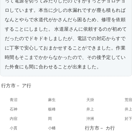
って電源を切ってみたりしたのですがずっとチョロチョ
ロしています。本当に少しの水漏れですが塵も積もれば
なんとやらで水道代がかさんだら困るため、修理を依頼
することにしました。 水道屋さんに依頼するのが初めて
だったのでドキドキしましたが、電話での対応からすで
に丁寧で安心しておまかせすることができました。作業
時間もそこまでかからなかったので、その後予定してい
た外食にも間に合わせることが出来ました。
行方市－ ア行
青沼
麻生
天掛
荒
石神
板峰
井上
井
内宿
岡
沖洲
於
行方市－ カ行
小貫
小幡