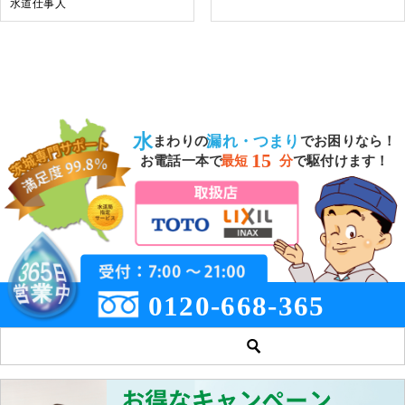
水道仕事人
水
漏れ・つまり
まわりの
でお困りなら！
15
お電話一本で
最短
分
で駆付けます！
0120-668-365