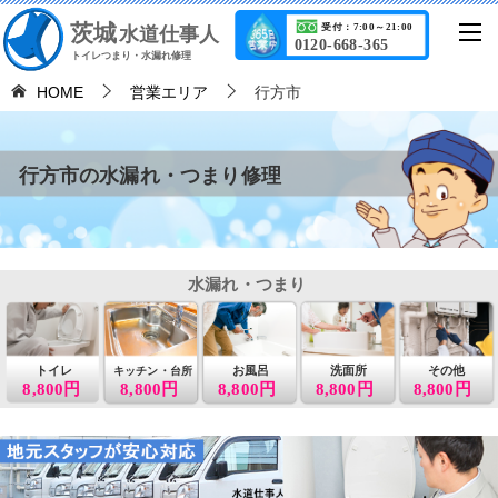
茨城
受付：7:00～21:00
水道仕事人
0120-668-365
トイレつまり・水漏れ修理
HOME
営業エリア
行方市
行方市の水漏れ・つまり修理
水漏れ・つまり
トイレ
お風呂
洗面所
その他
キッチン・台所
8,800円
8,800円
8,800円
8,800円
8,800円