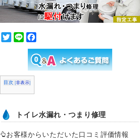
T
Li
F
wi
n
a
tt
e
c
er
e
b
目次
[
非表示
]
o
o
k
トイレ水漏れ・つまり修理
お客様からいただいた口コミ評価情報