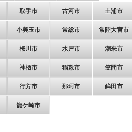
取手市
古河市
土浦市
小美玉市
常総市
常陸大宮市
桜川市
水戸市
潮来市
神栖市
稲敷市
笠間市
行方市
那珂市
鉾田市
龍ケ崎市