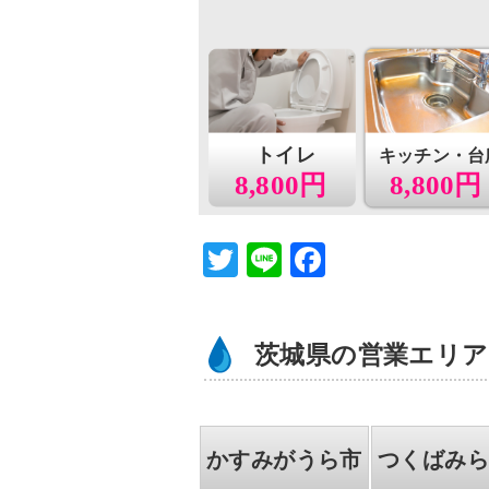
トイレ
キッチン・台
8,800円
8,800円
T
Li
F
wi
n
a
tt
e
c
茨城県の営業エリア
er
e
b
o
かすみがうら市
つくばみ
o