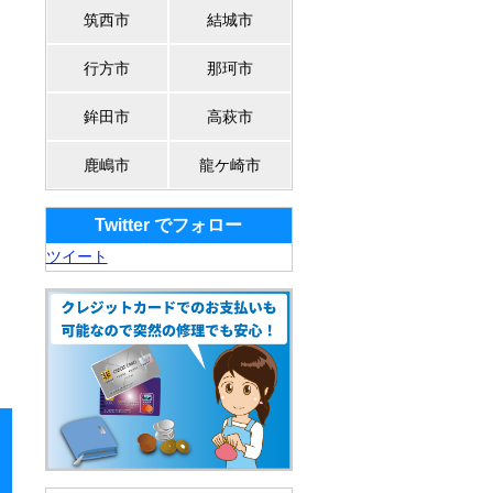
筑西市
結城市
行方市
那珂市
鉾田市
高萩市
鹿嶋市
龍ケ崎市
Twitter でフォロー
ツイート