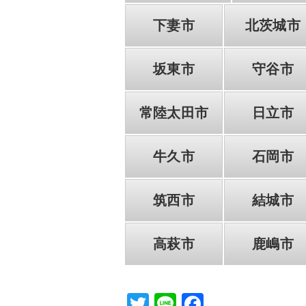
k
下妻市
北茨城市
坂東市
守谷市
常陸太田市
日立市
牛久市
石岡市
筑西市
結城市
高萩市
鹿嶋市
T
Li
F