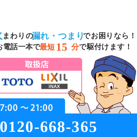
水
漏れ・つまり
まわりの
でお困りなら！
15
お電話一本で
最短
分
で駆付けます！
0120-668-365