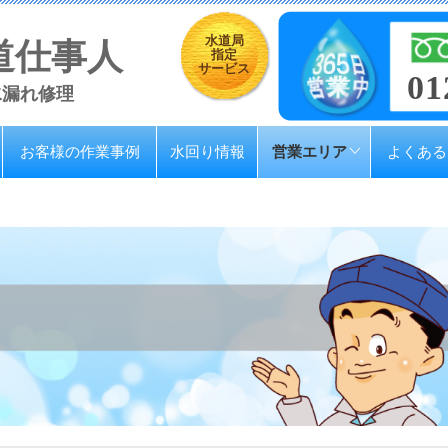
水道局
道仕事人
指定
サービス
01
水漏れ修理
お客様の作業事例
水回り情報
営業エリア
よくある