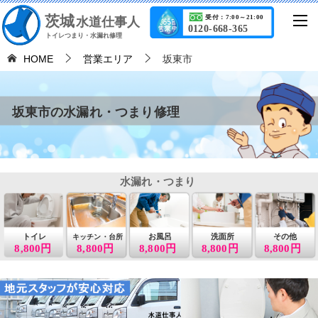
茨城
受付：7:00～21:00
水道仕事人
0120-668-365
トイレつまり・水漏れ修理
HOME
営業エリア
坂東市
坂東市の水漏れ・つまり修理
水漏れ・つまり
トイレ
お風呂
洗面所
その他
キッチン・台所
8,800円
8,800円
8,800円
8,800円
8,800円