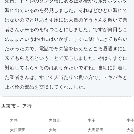
先日、トイレのタンク横にある止水栓から水がポタポタ
漏れ出ているのを発見しました。それほどひどい漏れで
はないのでとりあえず床には大量のぞうきんを敷いて業
者さんが来るのを待つことにしました。ですが何日もこ
のままというわけにはいかず、すぐに修理にきてもらい
たかったので、電話でその旨を伝えたところ昼過ぎには
来てもらえるということで安心しました。やはりすぐに
対応してもらえるのはありがたいですね。自宅に到着し
た業者さんは、すごく人当たりの良い方で、テキパキと
止水栓の部品を交換してくれました。
坂東市－ ア行
岩井
内野山
生子
生
大口新田
大崎
大馬新田
大