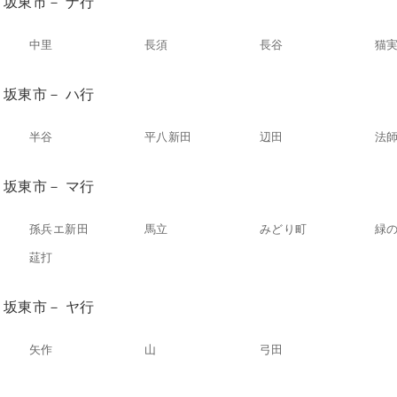
坂東市－ ナ行
中里
長須
長谷
猫
坂東市－ ハ行
半谷
平八新田
辺田
法
坂東市－ マ行
孫兵エ新田
馬立
みどり町
緑
莚打
坂東市－ ヤ行
矢作
山
弓田