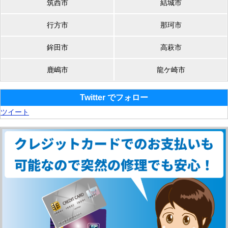
筑西市
結城市
行方市
那珂市
鉾田市
高萩市
鹿嶋市
龍ケ崎市
Twitter でフォロー
ツイート