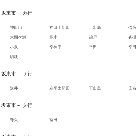
坂東市－ カ行
神田山
神田山新田
上出島
借
木間ケ瀬
桐木
鵠戸
沓
小泉
幸神平
幸田
幸
駒跿
坂東市－ サ行
逆井
左平太新田
下出島
庄
坂東市－ タ行
寺久
冨田