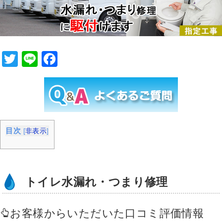
T
Li
F
wi
n
a
tt
e
c
er
e
b
目次
[
非表示
]
o
o
k
トイレ水漏れ・つまり修理
お客様からいただいた口コミ評価情報