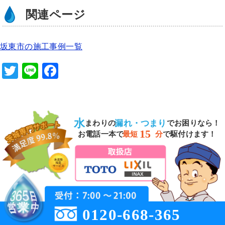
関連ページ
坂東市の施工事例一覧
T
Li
F
wi
n
a
tt
e
c
er
e
水
漏れ・つまり
まわりの
でお困りなら！
b
15
お電話一本で
最短
分
で駆付けます！
o
o
k
0120-668-365