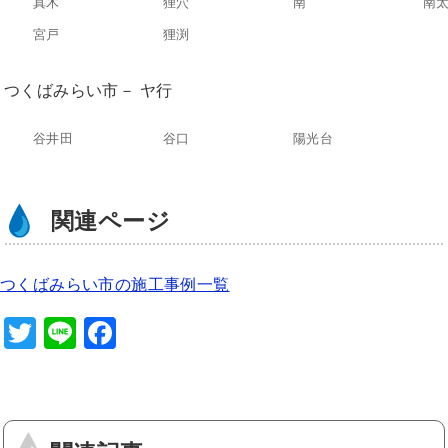
真木
狸穴
南
南
宮戸
狸渕
つくばみらい市－ ヤ行
谷井田
谷口
陽光台
関連ページ
つくばみらい市の施工事例一覧
T
Li
F
wi
n
a
tt
e
c
er
e