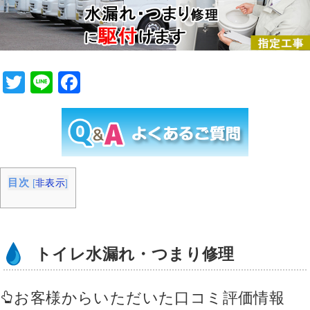
T
Li
F
wi
n
a
tt
e
c
er
e
b
目次
[
非表示
]
o
o
k
トイレ水漏れ・つまり修理
お客様からいただいた口コミ評価情報