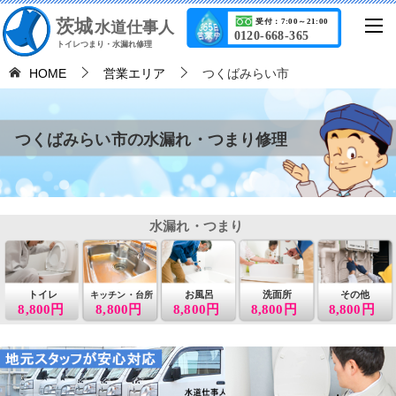
茨城
受付：7:00～21:00
水道仕事人
0120-668-365
トイレつまり・水漏れ修理
HOME
営業エリア
つくばみらい市
つくばみらい市の水漏れ・つまり修理
水漏れ・つまり
トイレ
お風呂
洗面所
その他
キッチン・台所
8,800円
8,800円
8,800円
8,800円
8,800円