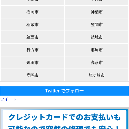
石岡市
神栖市
稲敷市
笠間市
筑西市
結城市
行方市
那珂市
鉾田市
高萩市
鹿嶋市
龍ケ崎市
Twitter でフォロー
ツイート