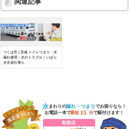
関連記事
b
o
o
k
つくば市 | 茨城 トイレつまり・水
漏れ修理・水のトラブル｜いばら
ぎ水道仕事人
水
漏れ・つまり
まわりの
でお困りなら！
15
お電話一本で
最短
分
で駆付けます！