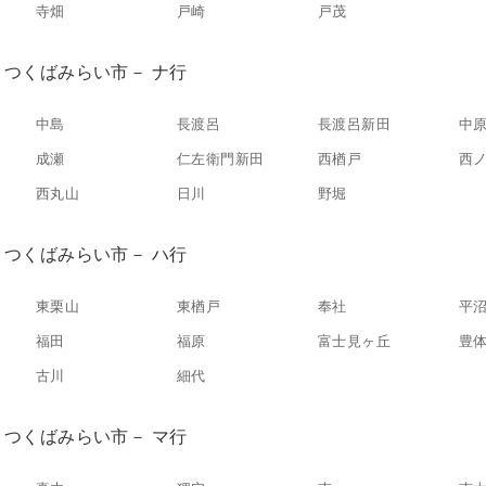
寺畑
戸崎
戸茂
つくばみらい市－ ナ行
中島
長渡呂
長渡呂新田
中
成瀬
仁左衛門新田
西楢戸
西
西丸山
日川
野堀
つくばみらい市－ ハ行
東栗山
東楢戸
奉社
平
福田
福原
富士見ヶ丘
豊
古川
細代
つくばみらい市－ マ行