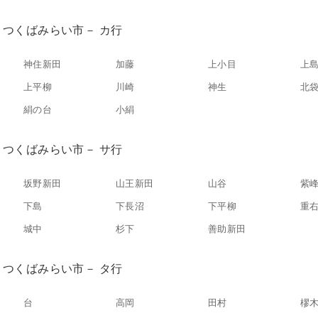
つくばみらい市－ カ行
神住新田
加藤
上小目
上
上平柳
川崎
神生
北
絹の台
小絹
つくばみらい市－ サ行
坂野新田
山王新田
山谷
紫
下島
下長沼
下平柳
重
城中
杉下
善助新田
つくばみらい市－ タ行
台
高岡
田村
樛