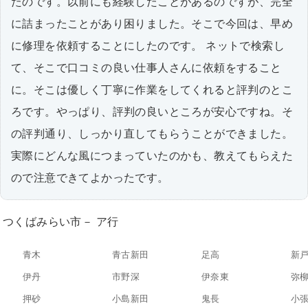
たのです。以前にも経験したことがあるのですが、完全
に詰まったことがあり困りました。そこで今回は、早め
に修理を依頼することにしたのです。 ネットで検索し
て、そこで口コミの良い仕事人さんに依頼をすること
に。そこは優しく丁寧に作業をしてくれると評判のとこ
ろです。やっぱり、評判の良いところが安心ですね。そ
の評判通り、しっかり直してもらうことができました。
実際にどんな風につまっていたのかも、教えてもらえた
ので注意できてよかったです。
つくばみらい市－ ア行
青木
青古新田
足高
新
伊丹
市野深
伊奈東
弥
押砂
小島新田
鬼長
小