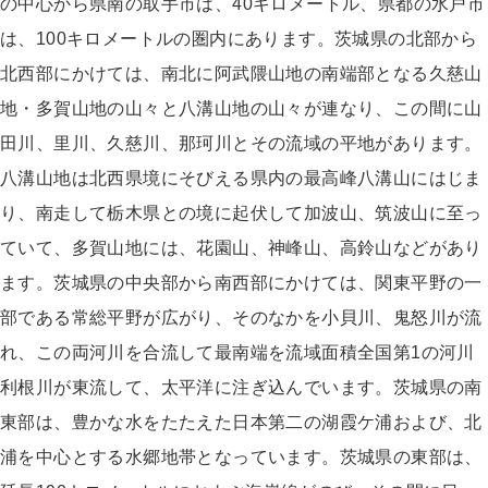
の中心から県南の取手市は、40キロメートル、県都の水戸市
は、100キロメートルの圏内にあります。茨城県の北部から
北西部にかけては、南北に阿武隈山地の南端部となる久慈山
地・多賀山地の山々と八溝山地の山々が連なり、この間に山
田川、里川、久慈川、那珂川とその流域の平地があります。
八溝山地は北西県境にそびえる県内の最高峰八溝山にはじま
り、南走して栃木県との境に起伏して加波山、筑波山に至っ
ていて、多賀山地には、花園山、神峰山、高鈴山などがあり
ます。茨城県の中央部から南西部にかけては、関東平野の一
部である常総平野が広がり、そのなかを小貝川、鬼怒川が流
れ、この両河川を合流して最南端を流域面積全国第1の河川
利根川が東流して、太平洋に注ぎ込んでいます。茨城県の南
東部は、豊かな水をたたえた日本第二の湖霞ケ浦および、北
浦を中心とする水郷地帯となっています。茨城県の東部は、