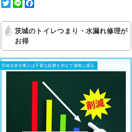
T
Li
F
wi
n
a
tt
e
c
er
e
茨城のトイレつまり・水漏れ修理が
b
お得
o
o
茨城水道仕事人は不要な経費を抑えて価格に還元
k