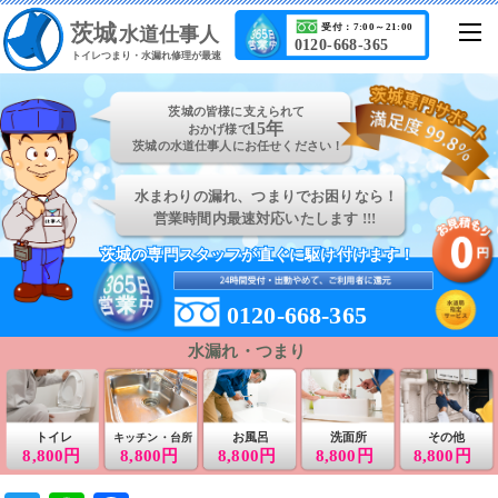
茨城
受付：7:00～21:00
水道仕事人
0120-668-365
トイレつまり・水漏れ修理が最速
茨城の皆様に支えられて
15年
おかげ様で
茨城の水道仕事人にお任せください！
水まわりの漏れ、つまりでお困りなら！
営業時間内最速対応いたします !!!
茨城の専門スタッフが直ぐに駆け付けます！
茨城の専門スタッフが直ぐに駆け付けます！
0120-668-365
水漏れ・つまり
トイレ
お風呂
洗面所
その他
キッチン・台所
8,800円
8,800円
8,800円
8,800円
8,800円