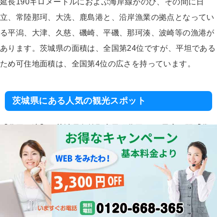
延長190キロメートルにおよぶ海岸線がのび、その間に日
立、常陸那珂、大洗、鹿島港と、沿岸漁業の拠点となってい
る平潟、大津、久慈、磯崎、平磯、那珂湊、波崎等の漁港が
あります。茨城県の面積は、全国第24位ですが、平坦である
ため可住地面積は、全国第4位の広さを持っています。
茨城県にある人気の観光スポット
【袋田の滝】：茨城県久慈郡大子町袋田3-19
最寄り駅【袋
田駅】：茨城県久慈郡大子町袋田
最寄りIC【那珂IC】：茨
県那珂市福田
袋田の滝は、茨城県久慈郡大子町袋田3-19に
ります。袋田の滝は、日本三名瀑のひとつであり、国指定名
勝に登録された高さ１２０メートル、幅７３メートルで、四
段に落下することから別名四度の滝とも呼ばれています。ま