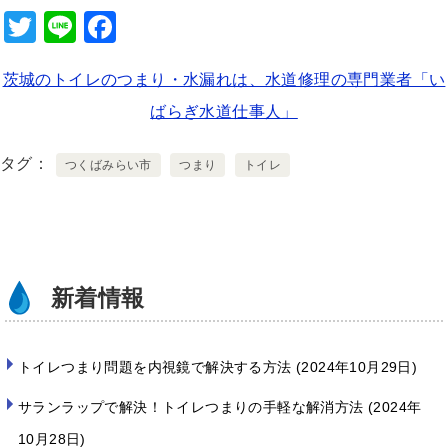
T
Li
F
wi
n
a
茨城のトイレのつまり・水漏れは、水道修理の専門業者「い
tt
e
c
ばらぎ水道仕事人」
er
e
b
タグ
つくばみらい市
つまり
トイレ
o
o
k
新着情報
トイレつまり問題を内視鏡で解決する方法
2024年10月29日
サランラップで解決！トイレつまりの手軽な解消方法
2024年
10月28日