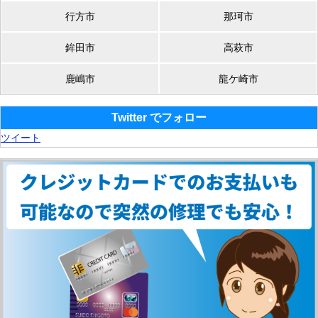
行方市
那珂市
鉾田市
高萩市
鹿嶋市
龍ケ崎市
Twitter でフォロー
ツイート