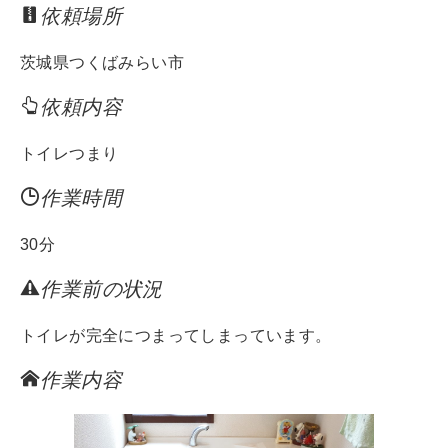
依頼場所
tt
e
c
er
e
茨城県つくばみらい市
b
依頼内容
o
o
トイレつまり
k
作業時間
30分
作業前の状況
トイレが完全につまってしまっています。
作業内容