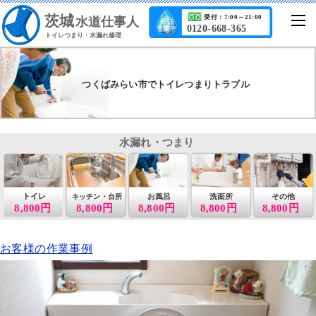
茨城
受付：7:00～21:00
水道仕事人
0120-668-365
トイレつまり・水漏れ修理
つくばみらい市でトイレつまりトラブル
水漏れ・つまり
トイレ
お風呂
洗面所
その他
キッチン・台所
8,800円
8,800円
8,800円
8,800円
8,800円
お客様の作業事例