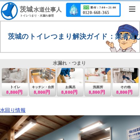
茨城
受付：7:00～21:00
水道仕事人
0120-668-365
トイレつまり・水漏れ修理
茨城のトイレつまり解決ガイド：業者選
水漏れ・つまり
トイレ
お風呂
洗面所
その他
キッチン・台所
8,800円
8,800円
8,800円
8,800円
8,800円
水回り情報