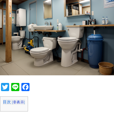
T
Li
F
wi
n
a
tt
e
c
目次
[
非表示
]
er
e