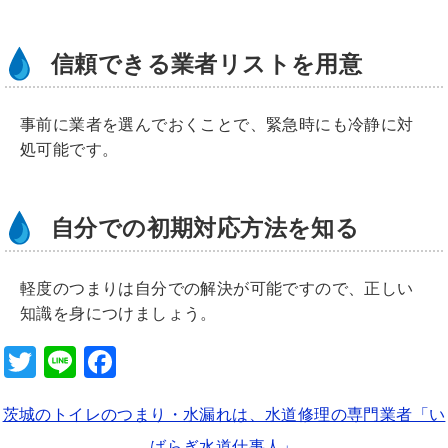
信頼できる業者リストを用意
事前に業者を選んでおくことで、緊急時にも冷静に対
処可能です。
自分での初期対応方法を知る
軽度のつまりは自分での解決が可能ですので、正しい
知識を身につけましょう。
T
Li
F
wi
n
a
茨城のトイレのつまり・水漏れは、水道修理の専門業者「い
tt
e
c
ばらぎ水道仕事人」