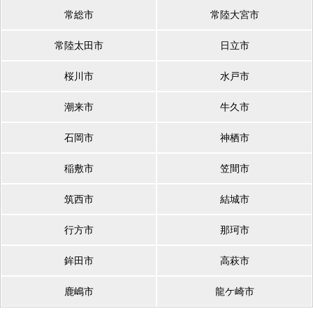
常総市
常陸大宮市
常陸太田市
日立市
桜川市
水戸市
潮来市
牛久市
石岡市
神栖市
稲敷市
笠間市
筑西市
結城市
行方市
那珂市
鉾田市
高萩市
鹿嶋市
龍ケ崎市