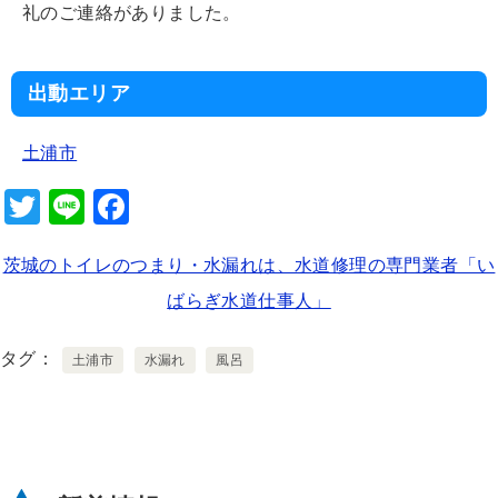
礼のご連絡がありました。
出動エリア
土浦市
T
Li
F
wi
n
a
茨城のトイレのつまり・水漏れは、水道修理の専門業者「い
tt
e
c
ばらぎ水道仕事人」
er
e
b
タグ
土浦市
水漏れ
風呂
o
o
k