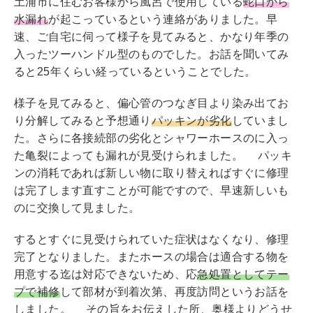
土浦市に住むお客様から風呂で使用している
蛇口から
tt
e
c
水漏れ
が起こっているという連絡がありました。早
er
e
速、ご自宅に伺って様子を見てみると、かなり年季の
b
入ったツーハンドル型のものでした。お話を聞いてみ
ると25年くらい経っているということでした。
o
o
様子を見てみると、偏心管のつなぎ目より染み出てお
k
り分解してみると予想通り
パッキンが劣化
していまし
た。さらに各接続部の劣化とシャワーホースのに入っ
た亀裂によっても漏れが見受けられました。 パッキ
ンの消耗であれば新しい物に取り替えればすぐに修理
は完了します直すことが可能ですので、早速新しいも
のに交換して見ました。
するとすぐに見受けられていた症状はなくなり、修理
完了となりました。またホースの場合は適合する物を
用意する迄は対応できないため、応
急処置としてテー
プで補修
して部材が到着次第、再度訪問というお話を
しました。 その旨をお伝えした所、奥様よりどうせ