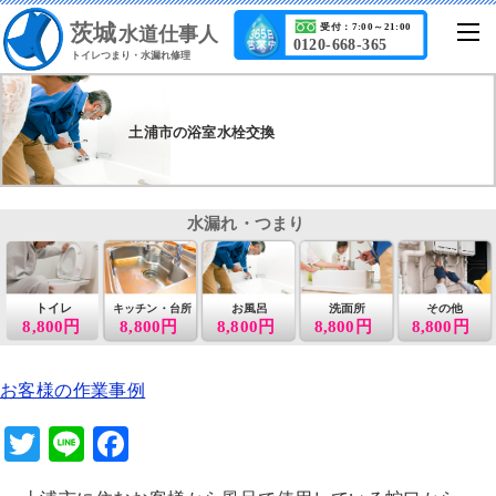
茨城
受付：7:00～21:00
水道仕事人
0120-668-365
トイレつまり・水漏れ修理
土浦市の浴室水栓交換
水漏れ・つまり
トイレ
お風呂
洗面所
その他
キッチン・台所
8,800円
8,800円
8,800円
8,800円
8,800円
お客様の作業事例
T
Li
F
wi
n
a