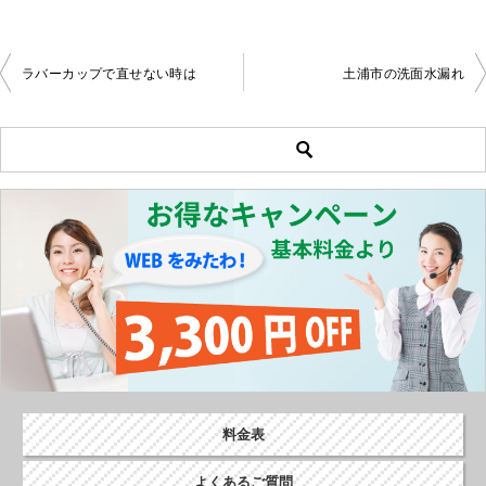
ラバーカップで直せない時は
土浦市の洗面水漏れ
投
稿
ナ
ビ
ゲ
ー
シ
ョ
ン
料金表
よくあるご質問