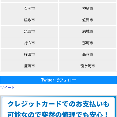
石岡市
神栖市
稲敷市
笠間市
筑西市
結城市
行方市
那珂市
鉾田市
高萩市
鹿嶋市
龍ケ崎市
Twitter でフォロー
ツイート