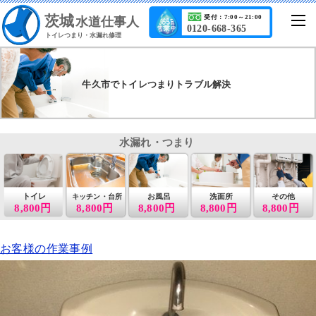
茨城
受付：7:00～21:00
水道仕事人
0120-668-365
トイレつまり・水漏れ修理
牛久市でトイレつまりトラブル解決
水漏れ・つまり
トイレ
お風呂
洗面所
その他
キッチン・台所
8,800円
8,800円
8,800円
8,800円
8,800円
お客様の作業事例