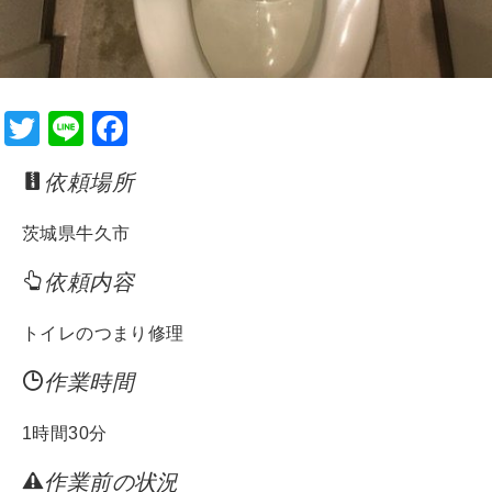
T
Li
F
wi
n
a
依頼場所
tt
e
c
er
e
茨城県牛久市
b
依頼内容
o
o
トイレのつまり修理
k
作業時間
1時間30分
作業前の状況