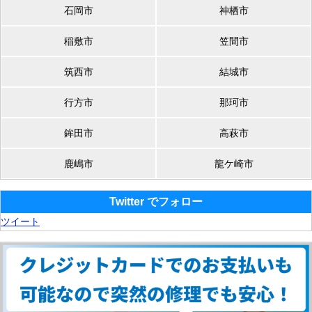
石岡市
神栖市
稲敷市
笠間市
筑西市
結城市
行方市
那珂市
鉾田市
高萩市
鹿嶋市
龍ケ崎市
Twitter でフォロー
ツイート