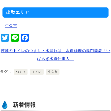
出動エリア
牛久市
T
Li
F
wi
n
a
茨城のトイレのつまり・水漏れは、水道修理の専門業者「い
tt
e
c
ばらぎ水道仕事人」
er
e
b
タグ
つまり
トイレ
牛久市
o
o
k
新着情報