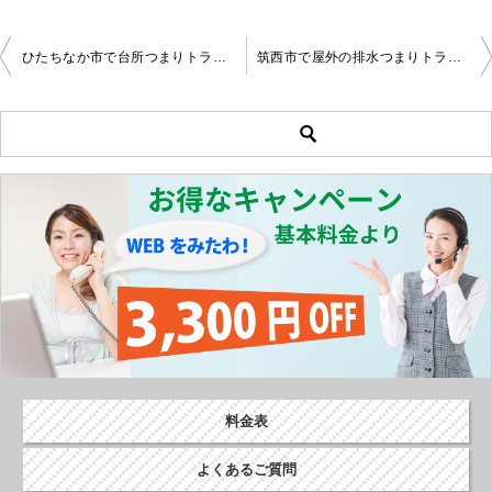
ひたちなか市で台所つまりトラブル解決
筑西市で屋外の排水つまりトラブルを解決
投
稿
ナ
ビ
ゲ
ー
シ
ョ
ン
料金表
よくあるご質問