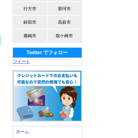
行方市
那珂市
鉾田市
高萩市
鹿嶋市
龍ケ崎市
Twitter でフォロー
ツイート
ホーム