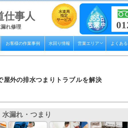
水道局
道仕事人
指定
サービス
01
水漏れ修理
お客様の作業事例
水回り情報
営業エリア
よくある
で屋外の排水つまりトラブルを解決
水漏れ・つまり