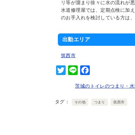
リ等が溜まり徐々に水の流れが
水道修理屋では、定期点検に加
のお手入れを検討している方は
出動エリア
筑西市
T
Li
F
wi
n
a
茨城のトイレのつまり・水
tt
e
c
er
e
タグ
その他
つまり
筑西市
b
o
o