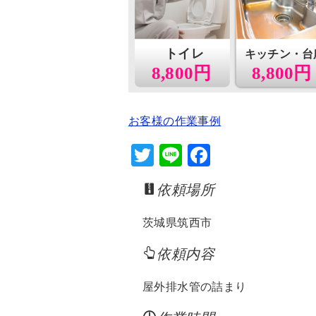
トイレ
キッチン・台
8,800円
8,800円
お客様の作業事例
T
Li
F
wi
n
a
依頼場所
tt
e
c
er
e
茨城県筑西市
b
依頼内容
o
o
屋外排水管の詰まり
k