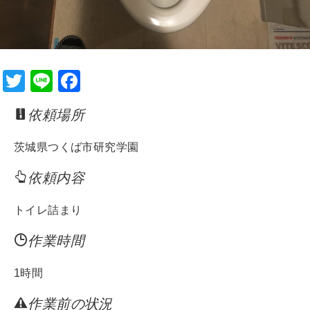
T
Li
F
wi
n
a
依頼場所
tt
e
c
er
e
茨城県つくば市研究学園
b
依頼内容
o
o
トイレ詰まり
k
作業時間
1時間
作業前の状況