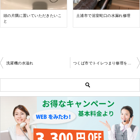
頭の片隅に置いていただきたいこ
土浦市で浴室蛇口の水漏れ修理
と
洗濯機の水溢れ
つくば市でトイレつまり修理を行いました。
投
稿
ナ
ビ
ゲ
ー