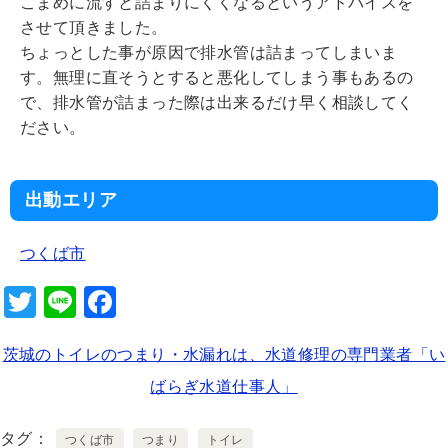
こまめに流すと詰まりにくくなるというアドバイスを
させて頂きました。
ちょっとした事が原因で排水管は詰まってしまいま
す。無理に直そうとすると悪化してしまう事もあるの
で、排水管が詰まった際は出来るだけ早く相談してく
ださい。
出動エリア
つくば市
T
Li
F
wi
n
a
茨城のトイレのつまり・水漏れは、水道修理の専門業者「い
tt
e
c
ばらぎ水道仕事人」
er
e
b
タグ
つくば市
つまり
トイレ