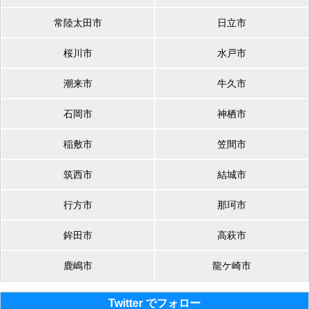
常陸太田市
日立市
桜川市
水戸市
潮来市
牛久市
石岡市
神栖市
稲敷市
笠間市
筑西市
結城市
行方市
那珂市
鉾田市
高萩市
鹿嶋市
龍ケ崎市
Twitter でフォロー