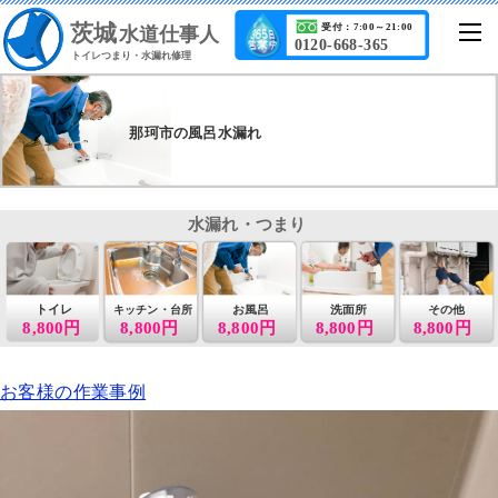
茨城
受付：7:00～21:00
水道仕事人
0120-668-365
トイレつまり・水漏れ修理
那珂市の風呂水漏れ
水漏れ・つまり
トイレ
お風呂
洗面所
その他
キッチン・台所
8,800円
8,800円
8,800円
8,800円
8,800円
お客様の作業事例