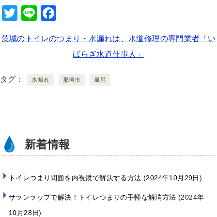
T
Li
F
wi
n
a
茨城のトイレのつまり・水漏れは、水道修理の専門業者「い
tt
e
c
ばらぎ水道仕事人」
er
e
b
タグ
水漏れ
那珂市
風呂
o
o
k
新着情報
トイレつまり問題を内視鏡で解決する方法
2024年10月29日
サランラップで解決！トイレつまりの手軽な解消方法
2024年
10月28日