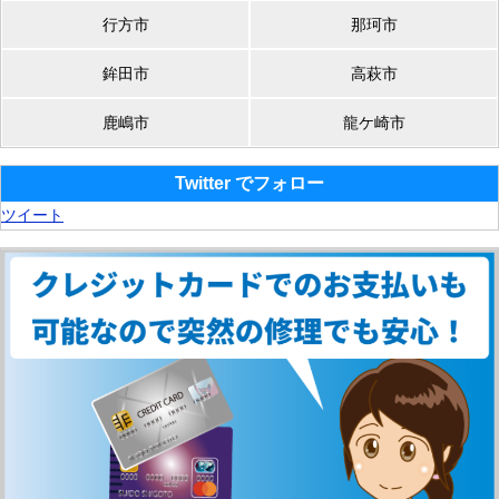
行方市
那珂市
鉾田市
高萩市
鹿嶋市
龍ケ崎市
Twitter でフォロー
ツイート