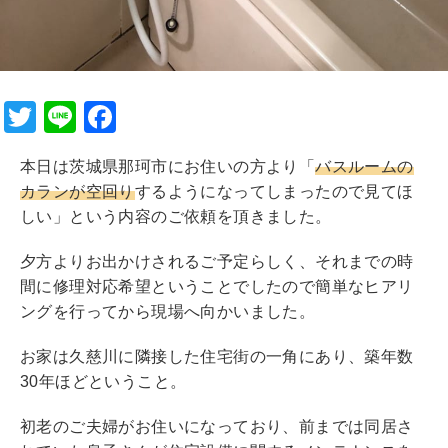
T
Li
F
wi
n
a
本日は茨城県那珂市にお住いの方より「
バスルームの
tt
e
c
カランが空回り
するようになってしまったので見てほ
er
e
しい」という内容のご依頼を頂きました。
b
夕方よりお出かけされるご予定らしく、それまでの時
o
間に修理対応希望ということでしたので簡単なヒアリ
o
ングを行ってから現場へ向かいました。
k
お家は久慈川に隣接した住宅街の一角にあり、築年数
30年ほどということ。
初老のご夫婦がお住いになっており、前までは同居さ