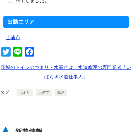
て、終了しました。
出動エリア
土浦市
T
Li
F
wi
n
a
茨城のトイレのつまり・水漏れは、水道修理の専門業者「い
tt
e
c
ばらぎ水道仕事人」
er
e
b
タグ
つまり
土浦市
風呂
o
o
k
新着情報