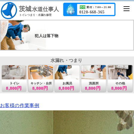
茨城
受付：7:00～21:00
水道仕事人
0120-668-365
トイレつまり・水漏れ修理
犯人は落下物
水漏れ・つまり
トイレ
お風呂
洗面所
その他
キッチン・台所
8,800円
8,800円
8,800円
8,800円
8,800円
お客様の作業事例