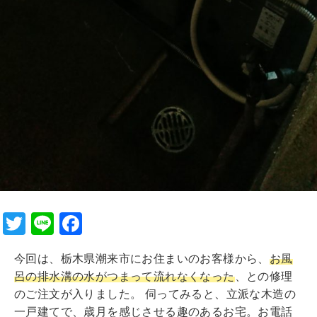
T
Li
F
wi
n
a
今回は、栃木県潮来市にお住まいのお客様から、
お風
tt
e
c
呂の排水溝の水がつまって流れなくなった
、との修理
er
e
のご注文が入りました。 伺ってみると、立派な木造の
b
一戸建てで、歳月を感じさせる趣のあるお宅。お電話