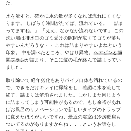
た。
水を流すと、確かに水の量が多くなれば流れにくくな
ります。 しばらく時間がたてば、流れている。 「詰ま
ってますね。」 「ええ、なかなか流れないです」 この
洗い場は排水口のゴミ受けの隙間が広くてゴミが落ち
やすいんだろうな・・ これは詰まりやすいよねという
印象。 中を調べたところ、やはり異物。
ヘアピンと歯
間ブラシ
が詰まり、そこに髪の毛が絡んで詰まってい
ました
。
取り除いて 経年劣化もありパイプ自体も汚れているの
で、できるだけキレイに掃除をし、確認に水を流して
終了。詰まりは解消されました。しかしまた同じよう
に詰まってしまう可能性があるので、もし余裕があれ
ばお風呂のリノベーションで新しいタイプのトラップ
に変えたほうがいいですね、最近の浴室は冷房暖房も
ついてるのがありますからね．．．というお話をし