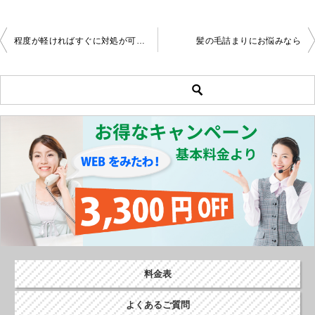
程度が軽ければすぐに対処が可能です
髪の毛詰まりにお悩みなら
投
稿
ナ
ビ
ゲ
ー
シ
ョ
ン
料金表
よくあるご質問