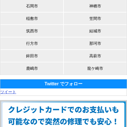
石岡市
神栖市
稲敷市
笠間市
筑西市
結城市
行方市
那珂市
鉾田市
高萩市
鹿嶋市
龍ケ崎市
Twitter でフォロー
ツイート