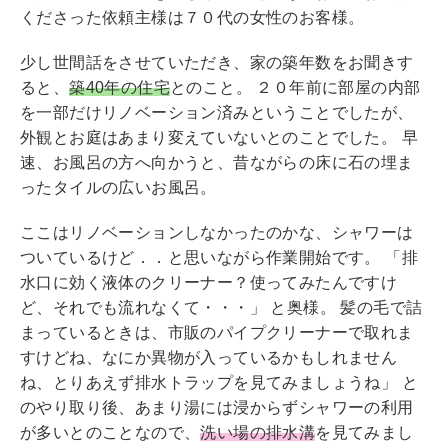
くださった依頼主様は７０代の女性のお客様。
o
o
少し世間話をさせていただき、家の築年数をお聞きす
k
ると、
築40年の住宅
とのこと。 ２０年前に部屋の内部
を一部だけリノベーション済みということでしたが、
外観とお庭はあまり変えていないとのことでした。 早
速、お風呂の方へ向かうと、昔ながらの床に石の埋ま
ったタイルの広いお風呂。
こ
こはリノベーションしなかったのかな、シャワーは
ついているけど．．と思いながら作業開始です。 「排
水口に効く液体のクリーナー？使ってみたんですけ
ど、それでも流れなくて・・・」 と奥様。 髪の毛で詰
まっているときは、市販のパイプクリーナーで取れま
すけどね、なにか異物が入っているかもしれません
ね、とりあえず排水トラップを見てみましょうね」 と
のやり取り後、あまり湯には浸からずシャワーの利用
が多いとのことなので、
洗い場の排水溝
を見てみまし