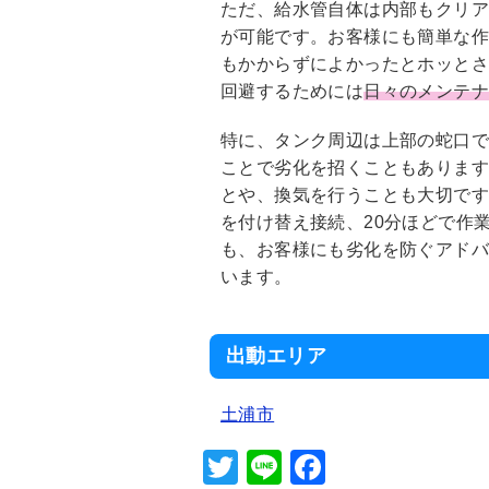
ただ、給水管自体は内部もクリ
が可能です。お客様にも簡単な
もかからずによかったとホッとさ
回避するためには
日々のメンテ
特に、タンク周辺は上部の蛇口
ことで劣化を招くこともありま
とや、換気を行うことも大切です
を付け替え接続、20分ほどで作
も、お客様にも劣化を防ぐアド
います。
出動エリア
土浦市
T
Li
F