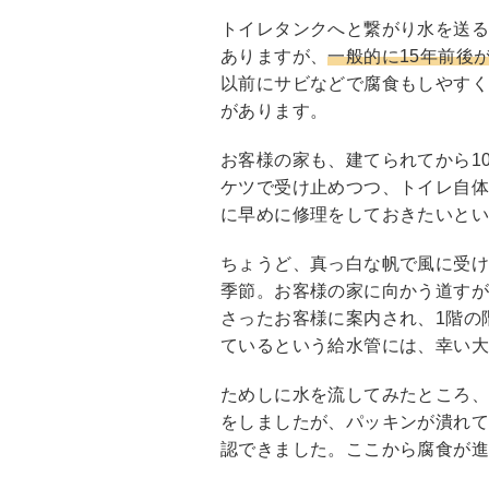
o
トイレタンクへと繋がり水を送
o
ありますが、
一般的に15年前後
k
以前にサビなどで腐食もしやす
があります。
お客様の家も、建てられてから1
ケツで受け止めつつ、トイレ自
に早めに修理をしておきたいと
ちょうど、真っ白な帆で風に受
季節。お客様の家に向かう道すが
さったお客様に案内され、1階の
ているという給水管には、幸い
ためしに水を流してみたところ
をしましたが、パッキンが潰れ
認できました。ここから腐食が進