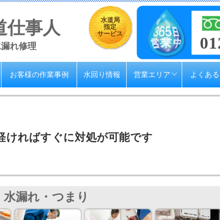
水道局
道仕事人
指定
サービス
01
水漏れ修理
お客様の作業事例
水回り情報
営業エリア
よくある
軽ければすぐに対処が可能です
水漏れ・つまり