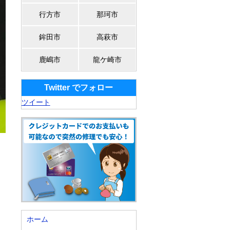
行方市
那珂市
鉾田市
高萩市
鹿嶋市
龍ケ崎市
Twitter でフォロー
ツイート
ホーム