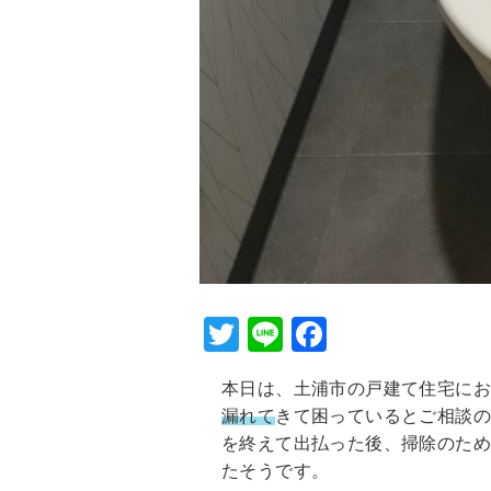
T
Li
F
wi
n
a
本日は、土浦市の戸建て住宅にお
tt
e
c
漏れて
きて困っているとご相談
er
e
を終えて出払った後、掃除のた
b
たそうです。