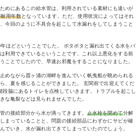
るためにあるこの給水管は、利用されている素材にも違いが
が耐用年数
となっています。ただ、使用状況によってはそれ
く、今回のように不具合を起こして水漏れをしてしまうこと
0年ほどということでした。 ポタポタと漏れ出てくる水をバ
体は利用できているということです。これ以上悪化をする前
いうことでしたので、早速お邪魔をすることになりました。
け止めながら霞ヶ浦の湖畔を進んでいく帆曳船が眺められる
ら、夏を感じることができました。 玄関前で出迎えてくだ
階段脇にあるトイレを点検していきます。トラブルを起こし
大きな亀裂などは見られませんでした。
、管の接続部分から水が滴ってきます。
止水栓を閉めて
分解
てしまっていることと、問題の接続部品にわずかにサビが確
んでいき、水が漏れ出てきてしまっていたのでしょう。