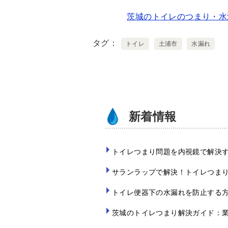
wi
n
a
茨城のトイレのつまり・水
tt
e
c
er
e
タグ
トイレ
土浦市
水漏れ
b
o
o
k
新着情報
トイレつまり問題を内視鏡で解決
サランラップで解決！トイレつま
トイレ便器下の水漏れを防止する
茨城のトイレつまり解決ガイド：