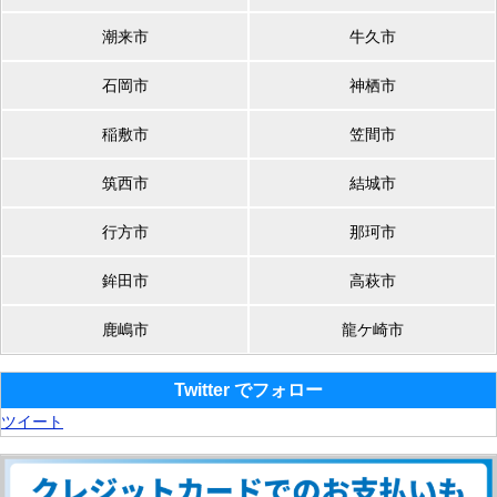
潮来市
牛久市
石岡市
神栖市
稲敷市
笠間市
筑西市
結城市
行方市
那珂市
鉾田市
高萩市
鹿嶋市
龍ケ崎市
Twitter でフォロー
ツイート