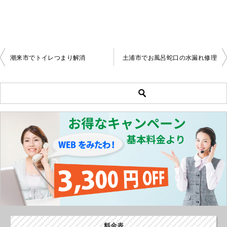
潮来市でトイレつまり解消
土浦市でお風呂蛇口の水漏れ修理
投
稿
ナ
ビ
ゲ
ー
シ
ョ
ン
料金表