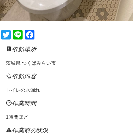
T
Li
F
wi
n
a
依頼場所
tt
e
c
er
e
茨城県 つくばみらい市
b
依頼内容
o
o
トイレの水漏れ
k
作業時間
1時間ほど
作業前の状況