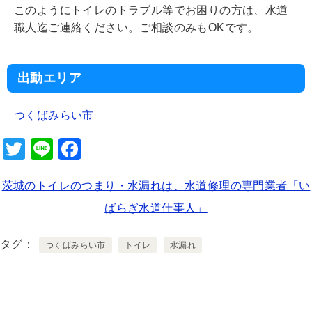
このようにトイレのトラブル等でお困りの方は、水道
職人迄ご連絡ください。ご相談のみもOKです。
出動エリア
つくばみらい市
T
Li
F
wi
n
a
茨城のトイレのつまり・水漏れは、水道修理の専門業者「い
tt
e
c
ばらぎ水道仕事人」
er
e
b
タグ
つくばみらい市
トイレ
水漏れ
o
o
k