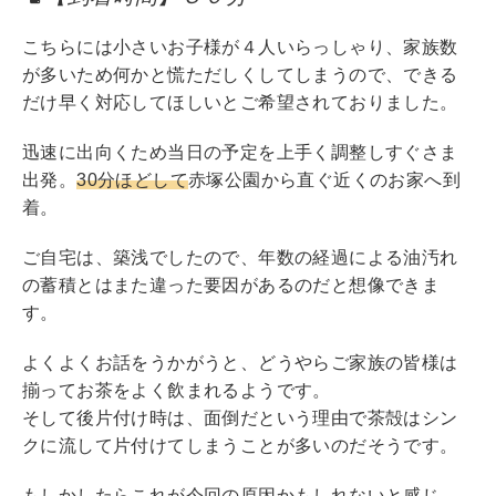
o
o
こちらには小さいお子様が４人いらっしゃり、家族数
が多いため何かと慌ただしくしてしまうので、できる
k
だけ早く対応してほしいとご希望されておりました。
迅速に出向くため当日の予定を上手く調整しすぐさま
出発。
30分ほどして
赤塚公園から直ぐ近くのお家へ到
着。
ご自宅は、築浅でしたので、年数の経過による油汚れ
の蓄積とはまた違った要因があるのだと想像できま
す。
よくよくお話をうかがうと、どうやらご家族の皆様は
揃ってお茶をよく飲まれるようです。
そして後片付け時は、面倒だという理由で茶殻はシン
クに流して片付けてしまうことが多いのだそうです。
もしかしたらこれが今回の原因かもしれないと感じ、