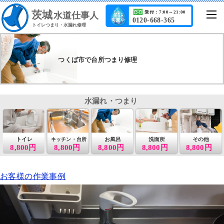
茨城
受付：7:00～21:00
水道仕事人
0120-668-365
トイレつまり・水漏れ修理
つくば市で台所つまり修理
水漏れ・つまり
トイレ
お風呂
洗面所
その他
キッチン・台所
8,800円
8,800円
8,800円
8,800円
8,800円
お客様の作業事例