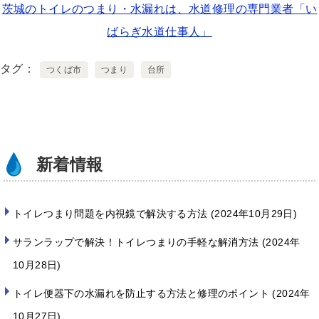
茨城のトイレのつまり・水漏れは、水道修理の専門業者「い
tt
e
c
ばらぎ水道仕事人」
er
e
b
タグ
つくば市
つまり
台所
o
o
k
新着情報
トイレつまり問題を内視鏡で解決する方法
2024年10月29日
サランラップで解決！トイレつまりの手軽な解消方法
2024年
10月28日
トイレ便器下の水漏れを防止する方法と修理のポイント
2024年
10月27日