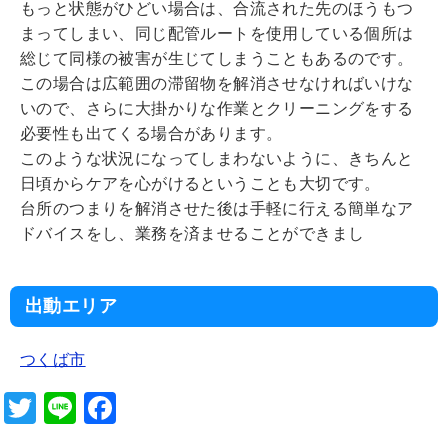
もっと状態がひどい場合は、合流された先のほうもつ
まってしまい、同じ配管ルートを使用している個所は
総じて同様の被害が生じてしまうこともあるのです。
この場合は広範囲の滞留物を解消させなければいけな
いので、さらに大掛かりな作業とクリーニングをする
必要性も出てくる場合があります。
このような状況になってしまわないように、きちんと
日頃からケアを心がけるということも大切です。
台所のつまりを解消させた後は手軽に行える簡単なア
ドバイスをし、業務を済ませることができまし
出動エリア
つくば市
T
Li
F
wi
n
a