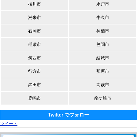
桜川市
水戸市
潮来市
牛久市
石岡市
神栖市
稲敷市
笠間市
筑西市
結城市
行方市
那珂市
鉾田市
高萩市
鹿嶋市
龍ケ崎市
Twitter でフォロー
ツイート