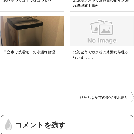
茨城県つくば市で洗面つまり
茨城県水戸市でお風呂の排水水漏
れ修理施工事例
日立市で洗濯蛇口の水漏れ修理
北茨城市で散水栓の水漏れ修理を
行いました。
ひたちなか市の浴室排水詰り
投
稿
コメントを残す