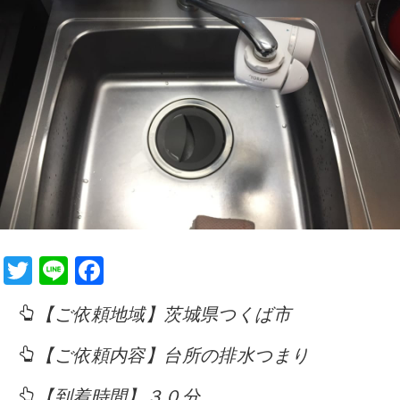
T
Li
F
wi
n
a
【ご依頼地域】茨城県つくば市
tt
e
c
er
e
【ご依頼内容】台所の排水つまり
b
【到着時間】３０分