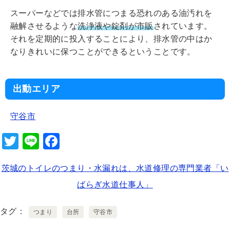
スーパーなどでは排水管につまる恐れのある油汚れを
融解させるような
洗浄液や錠剤が市販
されています。
それを定期的に投入することにより、排水管の中はか
なりきれいに保つことができるということです。
出動エリア
守谷市
T
Li
F
wi
n
a
茨城のトイレのつまり・水漏れは、水道修理の専門業者「い
tt
e
c
ばらぎ水道仕事人」
er
e
b
タグ
つまり
台所
守谷市
o