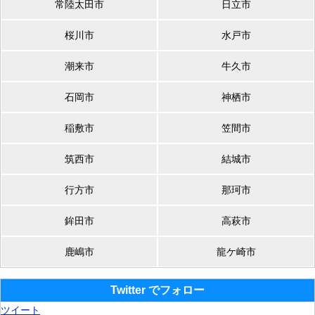
常陸太田市
日立市
桜川市
水戸市
潮来市
牛久市
石岡市
神栖市
稲敷市
笠間市
筑西市
結城市
行方市
那珂市
鉾田市
高萩市
鹿嶋市
龍ケ崎市
Twitter でフォロー
ツイート