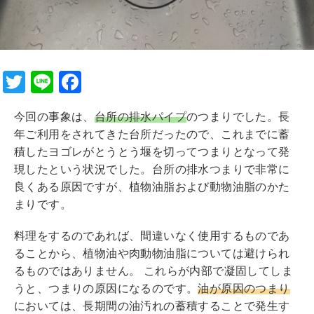
T
Li
F
wi
n
a
今回の事象は、
台所の排水パイプ
のつまりでした。長
tt
e
c
年ご利用をされてきた台所だったので、これまでに蓄
er
e
積したヨゴレがとうとう堰を切ってつまりとなって発
b
現したという状況でした。台所の排水つまりで非常に
良くある原因ですが、植物油脂および動物油脂のかた
o
まりです。
o
k
料理をするのであれば、間違いなく使用するものであ
ることから、植物油や肉動物油脂については避けられ
るものではありません。 これらが内部で凝固してしま
うと、つまりの原因になるのです。
油が原因のつまり
においては、長期間の油汚れの蓄積することで発生す