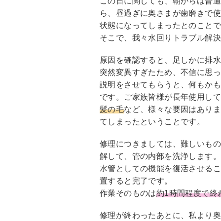
この日に関しても、朝からは普通
o
ら、昼過ぎに奥さまが歯磨きで使
o
状態になってしまったとのこと
k
そこで、我々水回りトラブル解
原因を確認すると、足しかに排
突然変異すぎたため、不信に思
説明をさせてもらうと、何もか
です。ご家族皆様が長年使用し
髪の毛
など、様々な要因はあり
てしまったということです。
修理につきましては、難しいも
解して、管の内部を洗浄します
水管としての機能を復活させる
置すると完了です。
作業そのものは
約1時間程度で終
修理が終わったあとに、私より