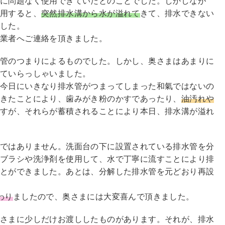
に問題なく使用できていたとのことでした。しかしなが
用すると、
突然排水溝から水が溢れて
きて、排水できない
でした。
決業者へご連絡を頂きました。
水管のつまりによるものでした。しかし、奥さまはあまりに
っていらっしゃいました。
も今日にいきなり排水管がつまってしまった和氣ではないの
てきたことにより、歯みがき粉のかすであったり、
油汚れや
ますが、それらが蓄積されることにより本日、排水溝が溢れ
のではありません。洗面台の下に設置されている排水管を分
。ブラシや洗浄剤を使用して、水で丁寧に流すことにより排
ことができました。あとは、分解した排水管を元どおり再設
わり
ましたので、奥さまには大変喜んで頂きました。
奥さまに少しだけお渡ししたものがあります。それが、排水