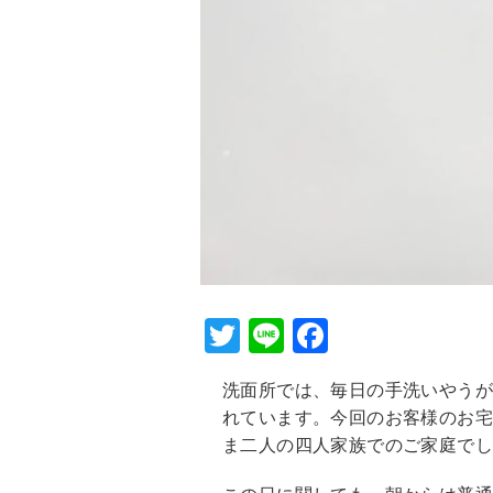
T
Li
F
wi
n
a
洗面所では、毎日の手洗いやう
tt
e
c
れています。今回のお客様のお
er
e
ま二人の四人家族でのご家庭で
b