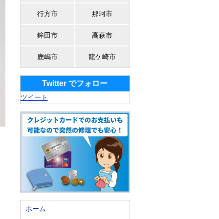
行方市
那珂市
鉾田市
高萩市
鹿嶋市
龍ケ崎市
Twitter でフォロー
ツイート
ホーム