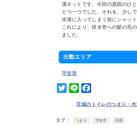
溝ネットです。今回の原因のひ
とつ一つでした。それを、少し
水溝に入ってしまう前にシャッ
これにより、排水管への髪の毛
ました。
出動エリア
守谷市
T
Li
F
wi
n
a
茨城のトイレのつまり・水
tt
e
c
er
e
タグ
つまり
守谷市
洗面
b
o