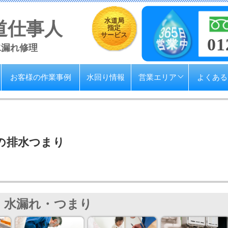
水道局
道仕事人
指定
サービス
01
水漏れ修理
お客様の作業事例
水回り情報
営業エリア
よくある
の排水つまり
水漏れ・つまり