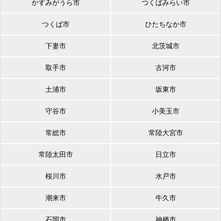
かすみがうら市
つくばみらい市
つくば市
ひたちなか市
下妻市
北茨城市
取手市
古河市
土浦市
坂東市
守谷市
小美玉市
常総市
常陸大宮市
常陸太田市
日立市
桜川市
水戸市
潮来市
牛久市
石岡市
神栖市