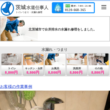
茨城
受付：7:00～21:00
水道仕事人
0120-668-365
トイレつまり・水漏れ修理
北茨城市で台所排水の水漏れ修理をしました。
水漏れ・つまり
トイレ
お風呂
洗面所
その他
キッチン・台所
8,800円
8,800円
8,800円
8,800円
8,800円
お客様の作業事例