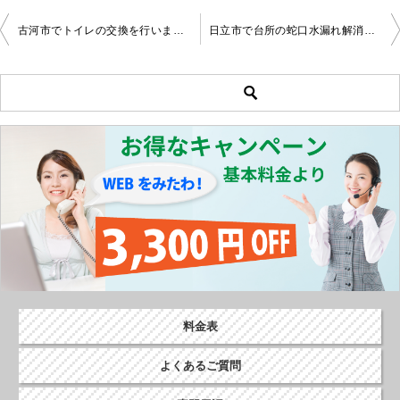
古河市でトイレの交換を行いました。
日立市で台所の蛇口水漏れ解消作業事例
投
稿
ナ
ビ
ゲ
ー
シ
ョ
ン
料金表
よくあるご質問