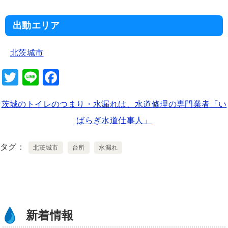
出動エリア
北茨城市
T
Li
F
wi
n
a
茨城のトイレのつまり・水漏れは、水道修理の専門業者「い
tt
e
c
ばらぎ水道仕事人」
er
e
b
タグ
北茨城市
台所
水漏れ
o
o
k
新着情報