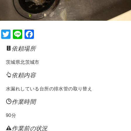
T
Li
F
wi
n
a
依頼場所
tt
e
c
er
e
茨城県北茨城市
b
依頼内容
o
o
水漏れしている台所の排水管の取り替え
k
作業時間
90分
作業前の状況