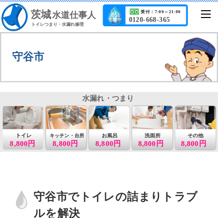
茨城
受付：7:00～21:00
水道仕事人
0120-668-365
トイレつまり・水漏れ修理
守谷市
水漏れ・つまり
トイレ
お風呂
洗面所
その他
キッチン・台所
8,800円
8,800円
8,800円
8,800円
8,800円
守谷市でトイレの詰まりトラブ
ルを解決