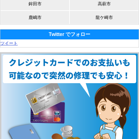
鉾田市
高萩市
鹿嶋市
龍ケ崎市
Twitter でフォロー
ツイート