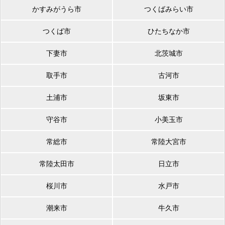
かすみがうら市
つくばみらい市
つくば市
ひたちなか市
下妻市
北茨城市
取手市
古河市
土浦市
坂東市
守谷市
小美玉市
常総市
常陸大宮市
常陸太田市
日立市
桜川市
水戸市
潮来市
牛久市