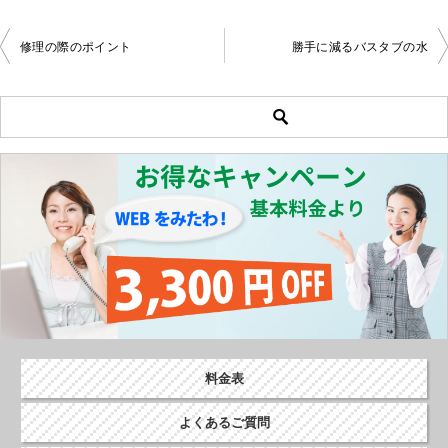
修理の際のポイント
勝手に減るバスタブの水
投
稿
ナ
ビ
ゲ
ー
シ
ョ
ン
料金表
よくあるご質問