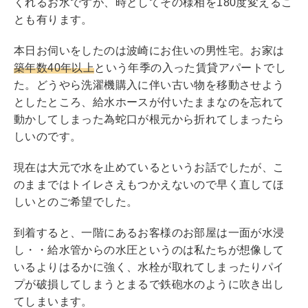
くれるお水ですが、時としてその様相を180度変えるこ
とも有ります。
本日お伺いをしたのは波崎にお住いの男性宅。お家は
築年数40年以上
という年季の入った賃貸アパートでし
た。どうやら洗濯機購入に伴い古い物を移動させよう
としたところ、給水ホースが付いたままなのを忘れて
動かしてしまった為蛇口が根元から折れてしまったら
しいのです。
現在は大元で水を止めているというお話でしたが、こ
のままではトイレさえもつかえないので早く直してほ
しいとのご希望でした。
到着すると、一階にあるお客様のお部屋は一面が水浸
し・・給水管からの水圧というのは私たちが想像して
いるよりはるかに強く、水栓が取れてしまったりパイ
プが破損してしまうとまるで鉄砲水のように吹き出し
てしまいます。