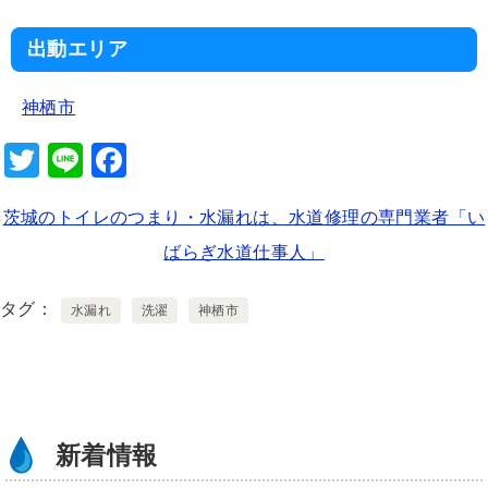
出動エリア
神栖市
T
Li
F
wi
n
a
茨城のトイレのつまり・水漏れは、水道修理の専門業者「い
tt
e
c
ばらぎ水道仕事人」
er
e
b
タグ
水漏れ
洗濯
神栖市
o
o
k
新着情報