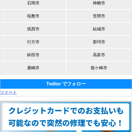
石岡市
神栖市
稲敷市
笠間市
筑西市
結城市
行方市
那珂市
鉾田市
高萩市
鹿嶋市
龍ケ崎市
Twitter でフォロー
ツイート