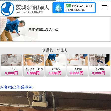
茨城
受付：7:00～21:00
水道仕事人
0120-668-365
トイレつまり・水漏れ修理
事前確認は念入りに
水漏れ・つまり
トイレ
お風呂
洗面所
その他
キッチン・台所
8,800円
8,800円
8,800円
8,800円
8,800円
お客様の作業事例