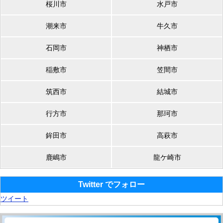
桜川市
水戸市
潮来市
牛久市
石岡市
神栖市
稲敷市
笠間市
筑西市
結城市
行方市
那珂市
鉾田市
高萩市
鹿嶋市
龍ケ崎市
Twitter でフォロー
ツイート