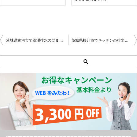
茨城県古河市で洗濯排水の詰まり修理
茨城県桜川市でキッチンの排水詰まり
投
稿
ナ
ビ
ゲ
ー
シ
ョ