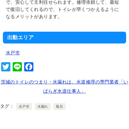
で、安心して主利任せられます。修理依頼して、最短
で復旧してくれるので、トイレが早くつかえるように
なるメリットがあります。
出動エリア
水戸市
T
Li
F
wi
n
a
茨城のトイレのつまり・水漏れは、水道修理の専門業者「い
tt
e
c
ばらぎ水道仕事人」
er
e
b
タグ
水戸市
水漏れ
風呂
o
o