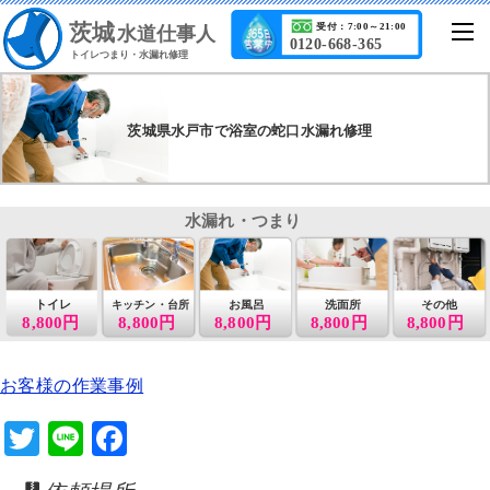
茨城
受付：7:00～21:00
水道仕事人
0120-668-365
トイレつまり・水漏れ修理
茨城県水戸市で浴室の蛇口水漏れ修理
水漏れ・つまり
トイレ
お風呂
洗面所
その他
キッチン・台所
8,800円
8,800円
8,800円
8,800円
8,800円
お客様の作業事例
T
Li
F
wi
n
a