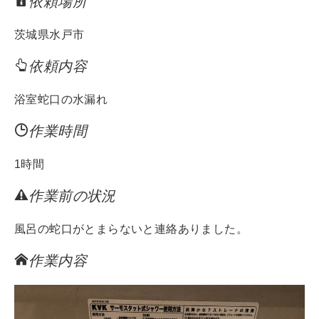
依頼場所
tt
e
c
er
e
茨城県水戸市
b
依頼内容
o
o
浴室蛇口の水漏れ
k
作業時間
1時間
作業前の状況
風呂の蛇口がとまらないと連絡ありました。
作業内容