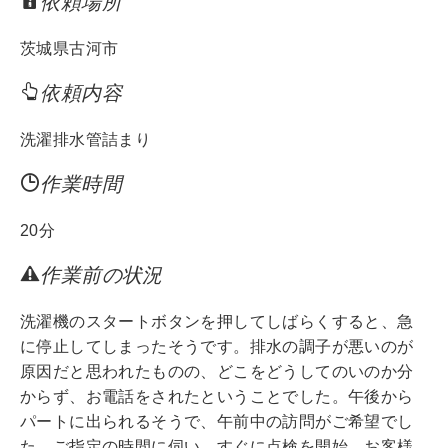
依頼場所
tt
e
c
er
e
茨城県古河市
b
依頼内容
o
o
洗濯排水管詰まり
k
作業時間
20分
作業前の状況
洗濯機のスタートボタンを押してしばらくすると、急
に停止してしまったそうです。排水の調子が悪いのが
原因だと思われたものの、どこをどうしてのいのか分
からず、お電話をされたということでした。午後から
パートに出られるそうで、午前中の訪問がご希望でし
た。ご指定の時間に伺い、すぐに点検を開始。お客様