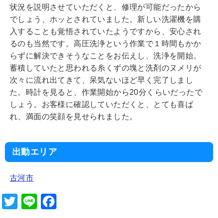
状況を説明させていただくと、修理が可能だったから
でしょう、ホッとされていました。新しい洗濯機を購
入することも覚悟されていたようですから、安心され
るのも当然です。高圧洗浄という作業で１時間もかか
らずに解決できそうなことをお伝えし、洗浄を開始。
蓄積していたと思われる糸くずの塊と洗剤のヌメリが
次々に流れ出てきて、呆気ないほど早く完了しまし
た。時計を見ると、作業開始から20分くらいだったで
しょう。お客様に確認していただくと、とても喜ば
れ、満面の笑顔を見せられました。
出動エリア
古河市
T
Li
F
wi
n
a