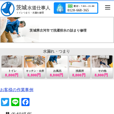
茨城
受付：7:00～21:00
水道仕事人
0120-668-365
トイレつまり・水漏れ修理
茨城県古河市で洗濯排水の詰まり修理
水漏れ・つまり
トイレ
お風呂
洗面所
その他
キッチン・台所
8,800円
8,800円
8,800円
8,800円
8,800円
お客様の作業事例
T
Li
F
wi
n
a