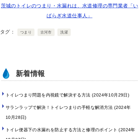
茨城のトイレのつまり・水漏れは、水道修理の専門業者「い
tt
e
c
ばらぎ水道仕事人」
er
e
b
タグ
つまり
古河市
洗濯
o
o
k
新着情報
トイレつまり問題を内視鏡で解決する方法
2024年10月29日
サランラップで解決！トイレつまりの手軽な解消方法
2024年
10月28日
トイレ便器下の水漏れを防止する方法と修理のポイント
2024年