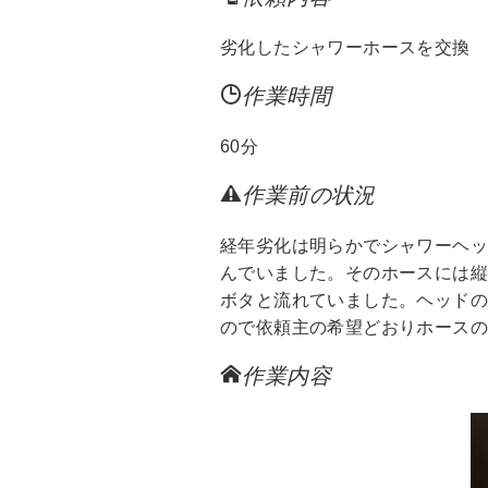
o
o
劣化したシャワーホースを交換
k
作業時間
60分
作業前の状況
経年劣化は明らかでシャワーヘ
んでいました。そのホースには縦
ボタと流れていました。ヘッド
ので依頼主の希望どおりホースの
作業内容