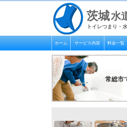
茨城
水
トイレつまり・
ホーム
サービス内容
料金一覧
常総市