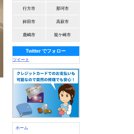
行方市
那珂市
鉾田市
高萩市
鹿嶋市
龍ケ崎市
Twitter でフォロー
ツイート
ホーム