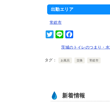
出動エリア
常総市
T
Li
F
wi
n
a
茨城のトイレのつまり・水
tt
e
c
er
e
タグ
お風呂
交換
常総市
b
o
o
k
新着情報