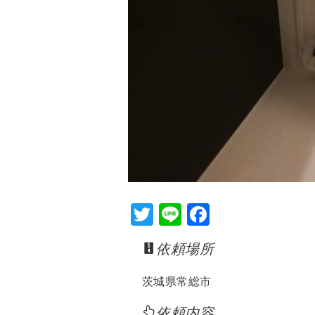
T
Li
F
wi
n
a
依頼場所
tt
e
c
er
e
茨城県常総市
b
依頼内容