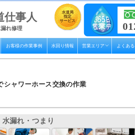
水道局
道仕事人
指定
サービス
01
水漏れ修理
お客様の作業事例
水回り情報
営業エリア
よくある
でシャワーホース交換の作業
水漏れ・つまり