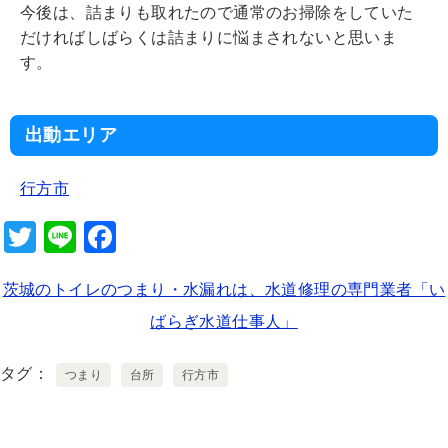
今後は、詰まりも取れたので通常のお掃除をしていた
だければしばらくは詰まりに悩まされないと思いま
す。
出動エリア
行方市
T
Li
F
wi
n
a
茨城のトイレのつまり・水漏れは、水道修理の専門業者「い
tt
e
c
ばらぎ水道仕事人」
er
e
b
タグ
つまり
台所
行方市
o
o