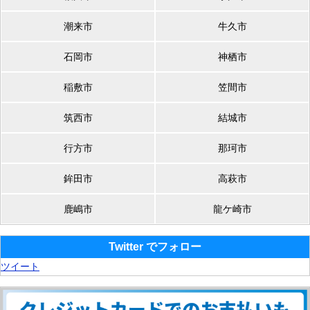
潮来市
牛久市
石岡市
神栖市
稲敷市
笠間市
筑西市
結城市
行方市
那珂市
鉾田市
高萩市
鹿嶋市
龍ケ崎市
Twitter でフォロー
ツイート