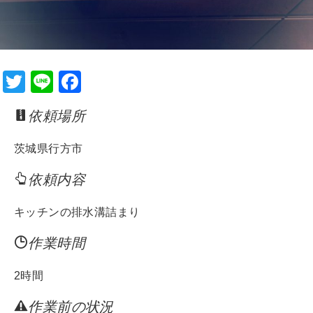
T
Li
F
wi
n
a
依頼場所
tt
e
c
er
e
茨城県行方市
b
依頼内容
o
o
キッチンの排水溝詰まり
k
作業時間
2時間
作業前の状況