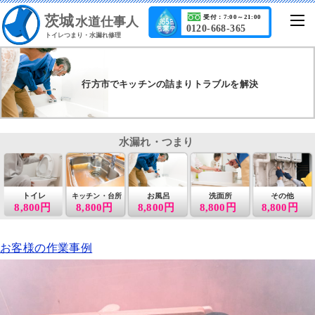
茨城
受付：7:00～21:00
水道仕事人
0120-668-365
トイレつまり・水漏れ修理
行方市でキッチンの詰まりトラブルを解決
水漏れ・つまり
トイレ
お風呂
洗面所
その他
キッチン・台所
8,800円
8,800円
8,800円
8,800円
8,800円
お客様の作業事例