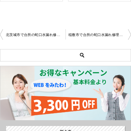
北茨城市で台所の蛇口水漏れ修理をしました。
稲敷市で台所の蛇口水漏れ修理の作業
投
稿
ナ
ビ
ゲ
ー
シ
ョ
ン