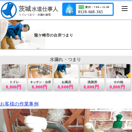
茨城
受付：7:00～21:00
水道仕事人
0120-668-365
トイレつまり・水漏れ修理
龍ケ崎市の台所つまり
水漏れ・つまり
トイレ
お風呂
洗面所
その他
キッチン・台所
8,800円
8,800円
8,800円
8,800円
8,800円
お客様の作業事例