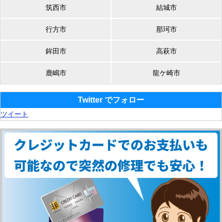
筑西市
結城市
行方市
那珂市
鉾田市
高萩市
鹿嶋市
龍ケ崎市
Twitter でフォロー
ツイート