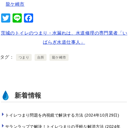
龍ケ崎市
T
Li
F
wi
n
a
茨城のトイレのつまり・水漏れは、水道修理の専門業者「い
tt
e
c
ばらぎ水道仕事人」
er
e
b
タグ
つまり
台所
龍ケ崎市
o
o
k
新着情報
トイレつまり問題を内視鏡で解決する方法
2024年10月29日
サランラップで解決！トイレつまりの手軽な解消方法
2024年