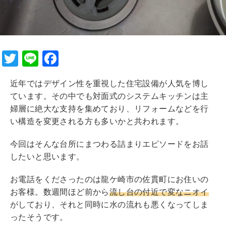
T
Li
F
wi
n
a
近年ではデザイン性を重視した住宅設備が人気を博し
tt
e
c
ています。その中でも対面式のシステムキッチンは主
er
e
婦層に絶大な支持を集めており、リフォームなどを行
b
い構造を変更される方も多いかと共われます。
o
今回はそんな台所にまつわる詰まりエピソードをお話
o
したいと思います。
k
お電話をくださったのは龍ケ崎市の佐貫町にお住いの
お客様。数週間ほど前から
流し台の付近で変なニオイ
がしており、それと同時に水の流れも悪くなってしま
ったそうです。