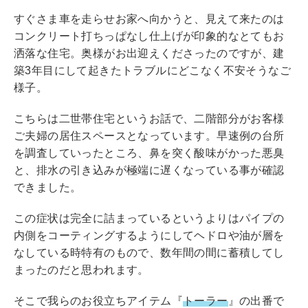
すぐさま車を走らせお家へ向かうと、見えて来たのは
コンクリート打ちっぱなし仕上げが印象的なとてもお
洒落な住宅。奥様がお出迎えくださったのですが、建
築3年目にして起きたトラブルにどこなく不安そうなご
様子。
こちらは二世帯住宅というお話で、二階部分がお客様
ご夫婦の居住スペースとなっています。早速例の台所
を調査していったところ、鼻を突く酸味がかった悪臭
と、排水の引き込みが極端に遅くなっている事が確認
できました。
この症状は完全に詰まっているというよりはパイプの
内側をコーティングするようにしてヘドロや油が層を
なしている時特有のもので、数年間の間に蓄積してし
まったのだと思われます。
そこで我らのお役立ちアイテム『
トーラー
』の出番で