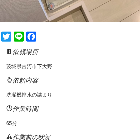
T
Li
F
wi
n
a
依頼場所
tt
e
c
er
e
茨城県古河市下大野
b
依頼内容
o
o
洗濯機排水の詰まり
k
作業時間
65分
作業前の状況