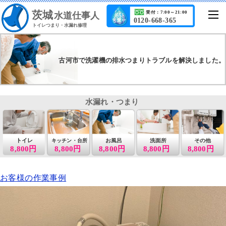
茨城
受付：7:00～21:00
水道仕事人
0120-668-365
トイレつまり・水漏れ修理
古河市で洗濯機の排水つまりトラブルを解決しました。
水漏れ・つまり
トイレ
お風呂
洗面所
その他
キッチン・台所
8,800円
8,800円
8,800円
8,800円
8,800円
お客様の作業事例