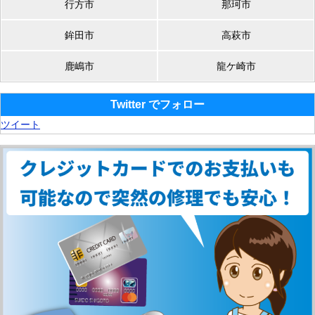
行方市
那珂市
鉾田市
高萩市
鹿嶋市
龍ケ崎市
Twitter でフォロー
ツイート