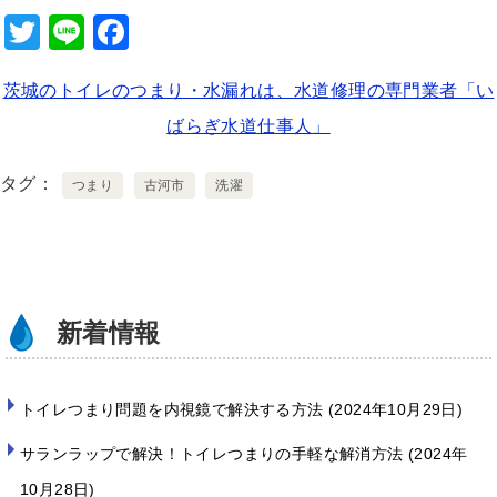
T
Li
F
wi
n
a
茨城のトイレのつまり・水漏れは、水道修理の専門業者「い
tt
e
c
ばらぎ水道仕事人」
er
e
b
タグ
つまり
古河市
洗濯
o
o
k
新着情報
トイレつまり問題を内視鏡で解決する方法
2024年10月29日
サランラップで解決！トイレつまりの手軽な解消方法
2024年
10月28日