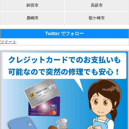
鉾田市
高萩市
鹿嶋市
龍ケ崎市
Twitter でフォロー
ツイート