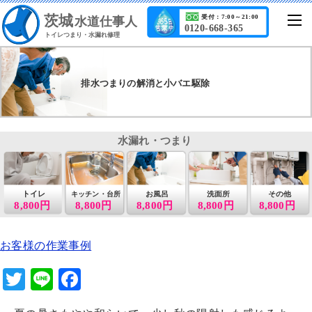
茨城
受付：7:00～21:00
水道仕事人
0120-668-365
トイレつまり・水漏れ修理
排水つまりの解消と小バエ駆除
水漏れ・つまり
トイレ
お風呂
洗面所
その他
キッチン・台所
8,800円
8,800円
8,800円
8,800円
8,800円
お客様の作業事例
T
Li
F
wi
n
a