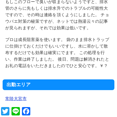
もしこのフローで臭いが収まらないようですと、排水
管のさらに先もしくは排水升でのトラブルの可能性大
ですので、その時は連絡を頂くようにしました。 チョ
ウバエ対策の秘策ですが、ネットでは熱湯云々の記事
が見られますが、それでは効果は低いです。
プロは成長阻害薬を使います。 袋のまま排水トラップ
に仕掛けておくだけでもいいですし、水に溶かして散
布するだけでも効果は確実にでます。 この処理を行
い、作業は終了しました。 後日、問題は解消されたと
お礼の電話をいただきましたのでひと安心です。￥？
出動エリア
常陸大宮市
T
Li
F