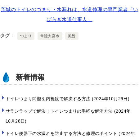
wi
n
a
茨城のトイレのつまり・水漏れは、水道修理の専門業者「い
tt
e
c
ばらぎ水道仕事人」
er
e
b
タグ
つまり
常陸大宮市
風呂
o
o
k
新着情報
トイレつまり問題を内視鏡で解決する方法
2024年10月29日
サランラップで解決！トイレつまりの手軽な解消方法
2024年
10月28日
トイレ便器下の水漏れを防止する方法と修理のポイント
2024年