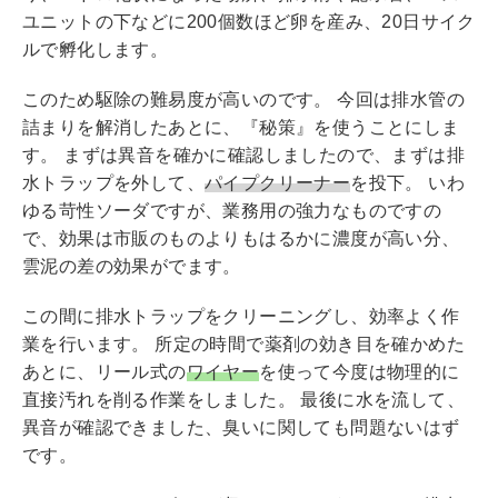
ユニットの下などに200個数ほど卵を産み、20日サイク
ルで孵化します。
このため駆除の難易度が高いのです。 今回は排水管の
詰まりを解消したあとに、『秘策』を使うことにしま
す。 まずは異音を確かに確認しましたので、まずは排
水トラップを外して、
パイプクリーナー
を投下。 いわ
ゆる苛性ソーダですが、業務用の強力なものですの
で、効果は市販のものよりもはるかに濃度が高い分、
雲泥の差の効果がでます。
この間に排水トラップをクリーニングし、効率よく作
業を行います。 所定の時間で薬剤の効き目を確かめた
あとに、リール式の
ワイヤー
を使って今度は物理的に
直接汚れを削る作業をしました。 最後に水を流して、
異音が確認できました、臭いに関しても問題ないはず
です。