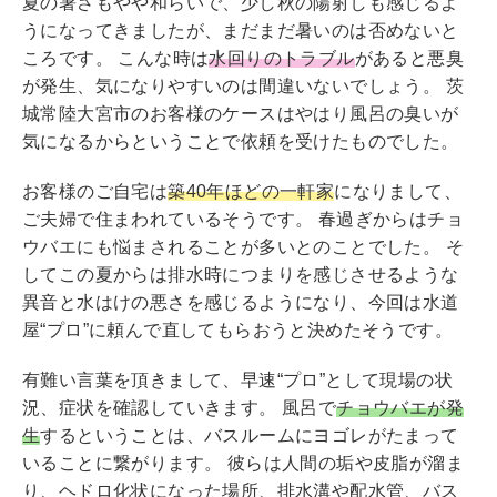
夏の暑さもやや和らいで、少し秋の陽射しも感じるよ
tt
e
c
うになってきましたが、まだまだ暑いのは否めないと
er
e
ころです。 こんな時は
水回りのトラブル
があると悪臭
b
が発生、気になりやすいのは間違いないでしょう。 茨
城常陸大宮市のお客様のケースはやはり風呂の臭いが
o
気になるからということで依頼を受けたものでした。
o
k
お客様のご自宅は
築40年ほどの一軒家
になりまして、
ご夫婦で住まわれているそうです。 春過ぎからはチョ
ウバエにも悩まされることが多いとのことでした。 そ
してこの夏からは排水時につまりを感じさせるような
異音と水はけの悪さを感じるようになり、今回は水道
屋“プロ”に頼んで直してもらおうと決めたそうです。
有難い言葉を頂きまして、早速“プロ”として現場の状
況、症状を確認していきます。 風呂で
チョウバエが発
生
するということは、バスルームにヨゴレがたまって
いることに繋がります。 彼らは人間の垢や皮脂が溜ま
り、ヘドロ化状になった場所、排水溝や配水管、バス