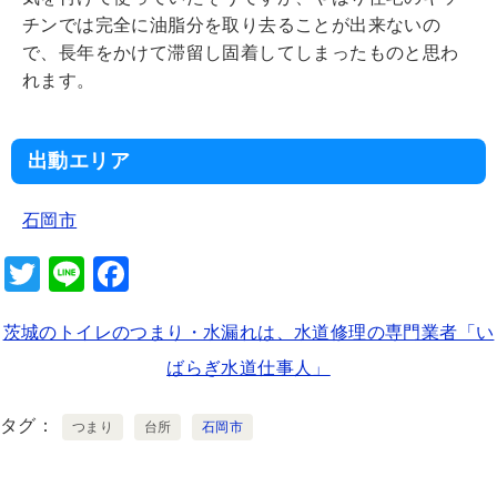
チンでは完全に油脂分を取り去ることが出来ないの
で、長年をかけて滞留し固着してしまったものと思わ
れます。
出動エリア
石岡市
T
Li
F
wi
n
a
茨城のトイレのつまり・水漏れは、水道修理の専門業者「い
tt
e
c
ばらぎ水道仕事人」
er
e
b
タグ
つまり
台所
石岡市
o
o