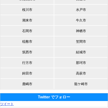
桜川市
水戸市
潮来市
牛久市
石岡市
神栖市
稲敷市
笠間市
筑西市
結城市
行方市
那珂市
鉾田市
高萩市
鹿嶋市
龍ケ崎市
Twitter でフォロー
ツイート