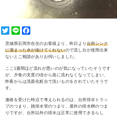
T
Li
F
wi
n
a
茨城県石岡市在住のお客様より、昨日より
台所シンク
tt
e
c
に溜まった水が抜けてくれない
ので流し台が使用出来
er
e
ないとご相談がありお伺いしました。
b
ここ1週間ほど流れが悪いのが気になっていたそうです
o
が、夕食の支度の頃から急に流れなくなってしまい、
o
昨夜からは洗面化粧台で洗いものをされていたそうで
k
す。
連絡を受けた時点で考えられるのは、台所排水トラッ
プのつまり、雑排水管のつまり、屋外の排水桝のつま
りですが、台所以外の排水は正常に使用できるらし