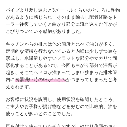
パイプより差し込むと3メートルくらいのところに異物
があるように感じられ、そのまま除去し配管経路をト
ーラー往復していくと曲がり部分に流れ込んだ何かが
こびりついている感触がありました。
キッチンからの排水は他の箇所と比べて油分が多く、
定期的な清掃を行わないでいると内壁に少しずつ層を
形成し、水滞留しやすいフラットな部分やマガリで固
形化することがあるので、今回も曲がり部分で滞留が
起き、そこでヘドロが溜まってしまい狭まった排水管
内に
食器洗い時の細かいごみ
がつまってしまったと考
えられます。
お客様に状況を説明し、使用状況を確認したところ、
ご主人やお子様が揚げ物などを好むので比較的、油を
使うことが多いとのことでした。
気を付けて使っていたそうですが、やはり住宅のキッ