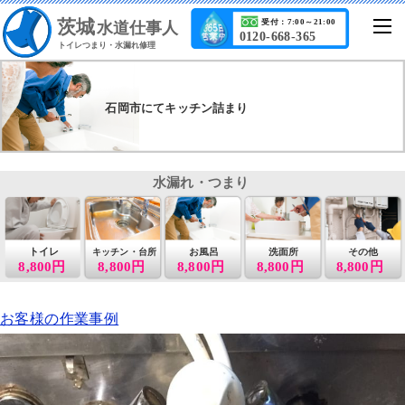
茨城
受付：7:00～21:00
水道仕事人
0120-668-365
トイレつまり・水漏れ修理
石岡市にてキッチン詰まり
水漏れ・つまり
トイレ
お風呂
洗面所
その他
キッチン・台所
8,800円
8,800円
8,800円
8,800円
8,800円
お客様の作業事例