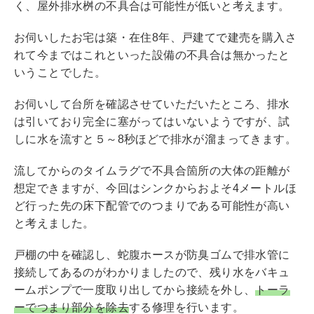
く、屋外排水桝の不具合は可能性が低いと考えます。
お伺いしたお宅は築・在住8年、戸建てで建売を購入さ
れて今まではこれといった設備の不具合は無かったと
いうことでした。
お伺いして台所を確認させていただいたところ、排水
は引いており完全に塞がってはいないようですが、試
しに水を流すと５～8秒ほどで排水が溜まってきます。
流してからのタイムラグで不具合箇所の大体の距離が
想定できますが、今回はシンクからおよそ4メートルほ
ど行った先の床下配管でのつまりである可能性が高い
と考えました。
戸棚の中を確認し、蛇腹ホースが防臭ゴムで排水管に
接続してあるのがわかりましたので、残り水をバキュ
ームポンプで一度取り出してから接続を外し、
トーラ
ーでつまり部分を除去
する修理を行います。