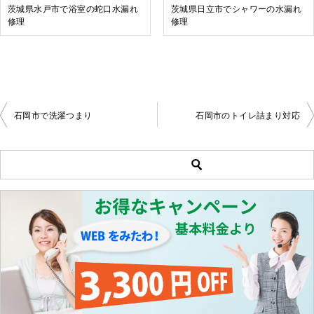
茨城県水戸市で浴室の蛇口水漏れ
茨城県日立市でシャワーの水漏れ
修理
修理
石岡市で洗濯つまり
石岡市のトイレ詰まり対応
投
稿
ナ
ビ
ゲ
ー
シ