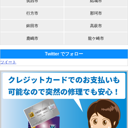
筑西市
結城市
行方市
那珂市
鉾田市
高萩市
鹿嶋市
龍ケ崎市
Twitter でフォロー
ツイート