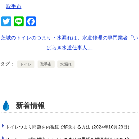
取手市
T
Li
F
wi
n
a
茨城のトイレのつまり・水漏れは、水道修理の専門業者「い
tt
e
c
ばらぎ水道仕事人」
er
e
b
タグ
トイレ
取手市
水漏れ
o
o
k
新着情報
トイレつまり問題を内視鏡で解決する方法
2024年10月29日