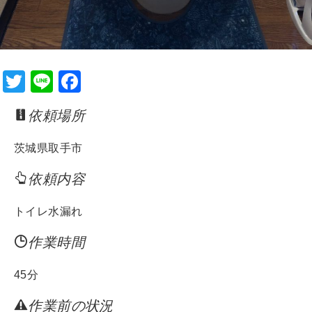
T
Li
F
wi
n
a
依頼場所
tt
e
c
er
e
茨城県取手市
b
依頼内容
o
o
トイレ水漏れ
k
作業時間
45分
作業前の状況