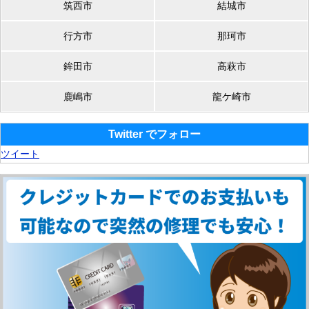
筑西市
結城市
行方市
那珂市
鉾田市
高萩市
鹿嶋市
龍ケ崎市
Twitter でフォロー
ツイート