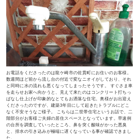
お電話をくださったのは龍ケ崎市の佐貫町にお住いのお客様。
数週間ほど前から流し台の付近で変なニオイがしており、それ
と同時に水の流れも悪くなってしまったそうです。 すぐさま車
を走らせお家へ向かうと、見えて来たのはコンクリート打ちっ
ぱなし仕上げが印象的なとてもお洒落な住宅。奥様がお出迎え
くださったのですが、建築3年目にして起きたトラブルにどこ
なく不安そうなご様子。 こちらは二世帯住宅というお話で、二
階部分がお客様ご夫婦の居住スペースとなっています。早速例
の台所を調査していったところ、鼻を突く酸味がかった悪臭
と、排水の引き込みが極端に遅くなっている事が確認できまし
た。