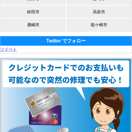
鉾田市
高萩市
鹿嶋市
龍ケ崎市
Twitter でフォロー
ツイート