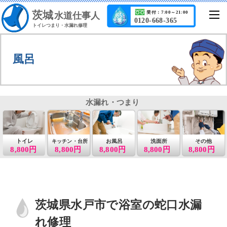
茨城
受付：7:00～21:00
水道仕事人
0120-668-365
トイレつまり・水漏れ修理
風呂
水漏れ・つまり
トイレ
お風呂
洗面所
その他
キッチン・台所
8,800円
8,800円
8,800円
8,800円
8,800円
茨城県水戸市で浴室の蛇口水漏
れ修理