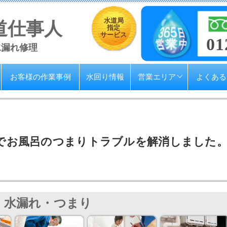
水道局
道仕事人
指定
サービス
01
水漏れ修理
お客様の作業事例
水回り情報
営業エリア
よくある
でお風呂のつまりトラブルを解消しました
水漏れ・つまり