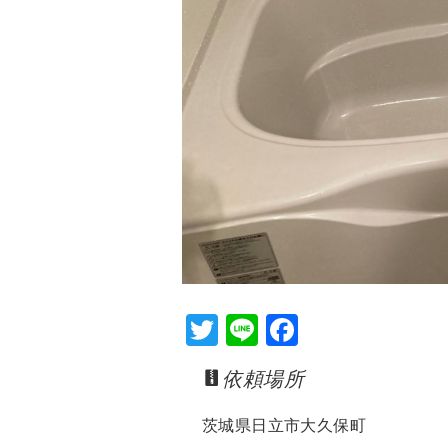
T
Li
F
wi
n
a
依頼場所
tt
e
c
er
e
茨城県日立市大久保町