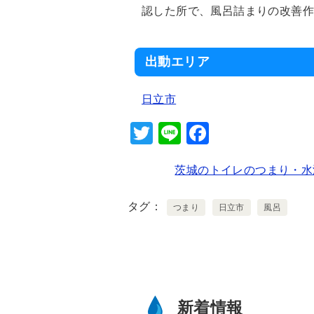
認した所で、風呂詰まりの改善
出動エリア
日立市
T
Li
F
wi
n
a
茨城のトイレのつまり・水
tt
e
c
er
e
タグ
つまり
日立市
風呂
b
o
o
k
新着情報