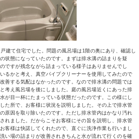
、戸建て住宅でした。問題の風呂場は1階の奥にあり、確認し
まの状態になっていたのです。まずは排水溝の詰まりを疑
のですが残念ながら詰まっている様子はありませんでし
ているかと考え、真空パイプクリーナーを使用してみたので
に改善する気配はなかったのです。なので排水溝の問題では
もと考え風呂場を後にしました。庭の風呂場近くにあった排
排水が目一杯にたまっている状態だったのです。この様にし
明した所で、お客様に状況を説明しました。その上で排水管
りの原因を取り除いたのです。ただし排水管内はかなり汚れ
惧されました。だからこそお客様にその旨を説明し、排水管
。お客様は快諾してくれたので、直ぐに洗浄作業も行いまし
で洗い場の詰まりが改善されきちんと水が流れて行くのを確