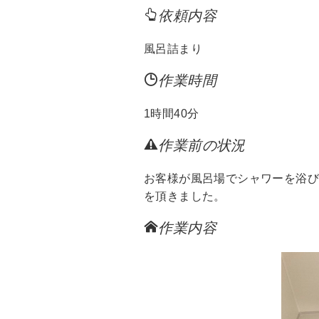
b
依頼内容
o
o
風呂詰まり
k
作業時間
1時間40分
作業前の状況
お客様が風呂場でシャワーを浴
を頂きました。
作業内容