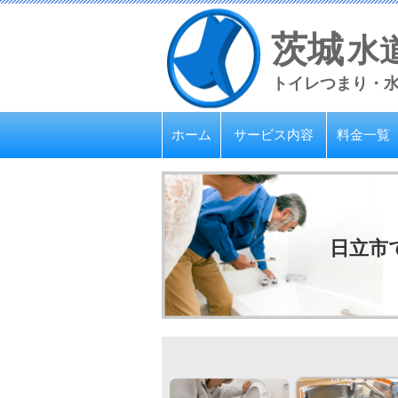
茨城
水
トイレつまり・
ホーム
サービス内容
料金一覧
日立市