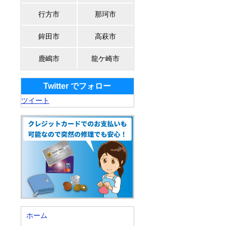
行方市
那珂市
鉾田市
高萩市
鹿嶋市
龍ケ崎市
Twitter でフォロー
ツイート
ホーム