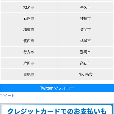
潮来市
牛久市
石岡市
神栖市
稲敷市
笠間市
筑西市
結城市
行方市
那珂市
鉾田市
高萩市
鹿嶋市
龍ケ崎市
Twitter でフォロー
ツイート