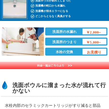
洗面ボウルが割れてしまった
洗濯機の蛇口から水漏れ
洗濯機が排水エラーになる
どこからともなく異臭がする
洗面所の水漏れ
￥2,000~
洗面所のつまり
￥5,000~
水栓の交換
お見積り
洗面ボウルに溜まった水が流れて行
かない
水栓内部のセラミックカートリッジがすり減ると部品