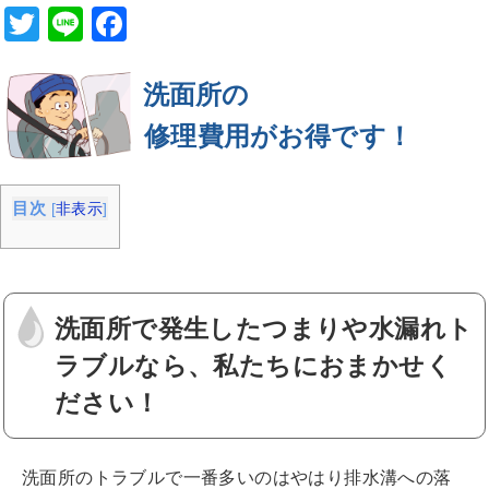
T
Li
F
wi
n
a
tt
e
c
洗面所の
er
e
修理費用がお得です！
b
o
目次
[
非表示
]
o
k
洗面所で発生したつまりや水漏れト
ラブルなら、私たちにおまかせく
ださい！
洗面所のトラブルで一番多いのはやはり排水溝への落