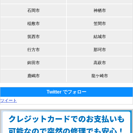
石岡市
神栖市
稲敷市
笠間市
筑西市
結城市
行方市
那珂市
鉾田市
高萩市
鹿嶋市
龍ケ崎市
Twitter でフォロー
ツイート