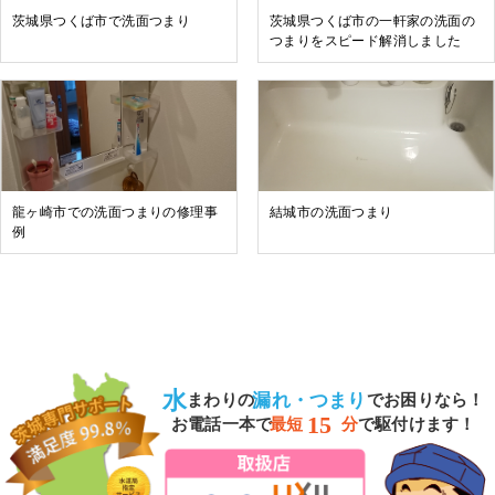
茨城県つくば市で洗面つまり
茨城県つくば市の一軒家の洗面の
つまりをスピード解消しました
龍ヶ崎市での洗面つまりの修理事
結城市の洗面つまり
例
水
漏れ・つまり
まわりの
でお困りなら！
15
お電話一本で
最短
分
で駆付けます！