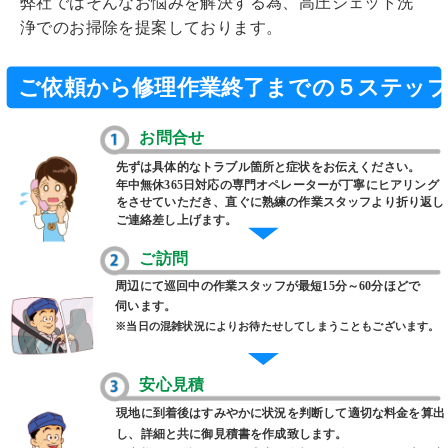
弊社ではそんなお悩みを解決する為、高圧ジェット洗
浄でのお掃除を提案しております。
ご依頼から修理作業終了までの５ステッ
お問合せ
先ずは具体的なトラブル箇所と症状をお伝えください。
年中無休365日対応の専門オペレーターが丁寧にヒアリング
をさせていただき、直ぐに熟練の作業スタッフより折り返し
ご連絡差し上げます。
ご訪問
周辺にて巡回中の作業スタッフが最短15分～60分ほどで
伺います。
※当日の混雑状況によりお待たせしてしまうこともございます。
安心見積
現地に到着後はすみやかに状況を判断して適切な料金を算出
し、詳細と共に御見積書を作成致します。