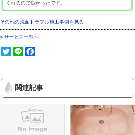
くれるので良かったです。
その他の洗面トラブル施工事例を見る
< サービス一覧へ
T
Li
F
wi
n
a
tt
e
c
er
e
関連記事
b
o
o
k