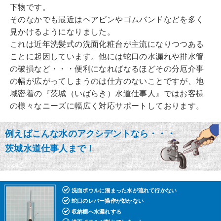
下物です。
そのなかでも最近はヘアピンやゴムバンドなどを多く
見かけるようになりました。
これは近年洗髪式の洗面化粧台が主流になりつつある
ことに起因しています。他には蛇口の水漏れや排水管
の破損など・・・便利になればなるほどその分厄介事
の幅が広がってしまうのは仕方のないことですが、地
域密着の『茨城（いばらき）水道仕事人』ではお客様
の様々なニーズに幅広く対応サポートしております。
例えばこんな水のアクシデントなら・・・
茨城水道仕事人まで！
洗面ボウルに溜まった水が流れて行かない
蛇口のレバー操作が効かない
収納棚へ水漏れする