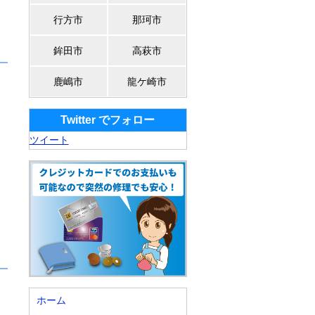
行方市
那珂市
鉾田市
高萩市
鹿嶋市
龍ケ崎市
Twitter でフォロー
ツイート
ホーム