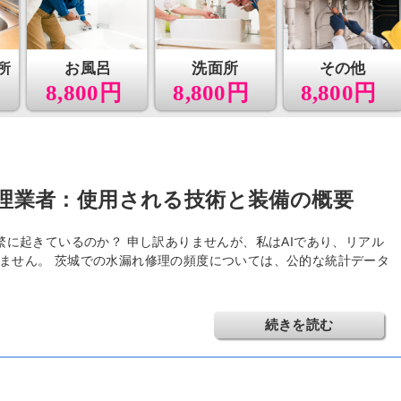
所
お風呂
洗面所
その他
8,800円
8,800円
8,800円
理業者：使用される技術と装備の概要
繁に起きているのか？ 申し訳ありませんが、私はAIであり、リアル
ません。 茨城での水漏れ修理の頻度については、公的な統計データ
続きを読む