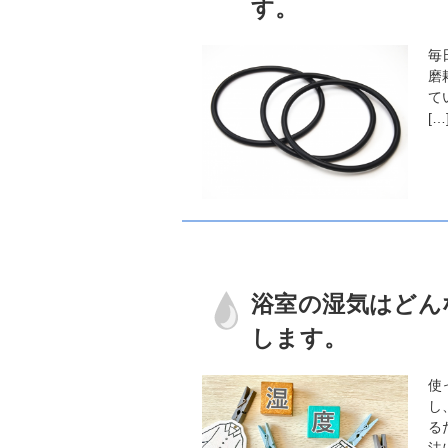
す。
毎
磨
て
[…
浴室の湿気はどん
します。
使
し
る
法