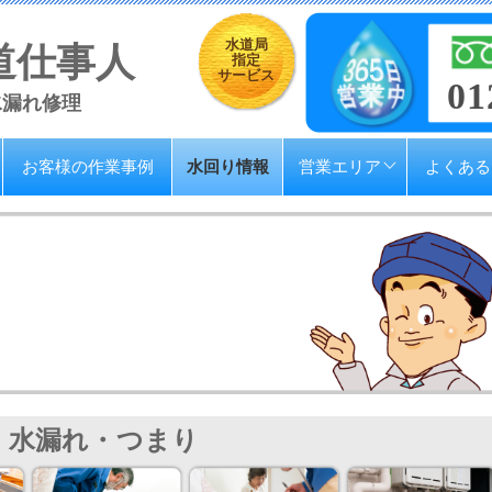
水道局
道仕事人
指定
サービス
01
水漏れ修理
お客様の作業事例
水回り情報
営業エリア
よくある
水漏れ・つまり