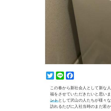
T
Li
F
wi
n
a
この春から新社会人として新な
tt
e
c
福をさせていただきたいと思いま
er
e
ント
として沢山の人たちが様々な
b
訪れるたびに入社当時のまだ若か