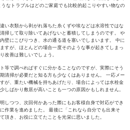
ようなトラブルはどのご家庭でも比較的起こりやすい物なの
は違い衣類から剥がれ落ちた糸くずや埃などは水溶性ではな
清掃して取り除いてあげないと蓄積してしまうのです。 や
内壁にこびりつき、水の通る道を塞いでしまいます。 中に
りますが、ほとんどの場合一度そのような事が起きてしまっ
限り改善は難しいでしょう。
ット等で調べればすぐに分かることなのですが、実際にそう
期清掃が必要だと知る方も少なくはありません。 一応メー
ますが、重たい機械を持ちあげたり、場合によっては水栓金
で少しばかり敷居が高いことも一つの原因かもしれません。
説明しつつ、次回何かあった際にもお客様自身で対応ができ
に作業を進めました。 最後に「これなら自分でも出来そ
って頂き、お役に立てたことを光栄に思いました。