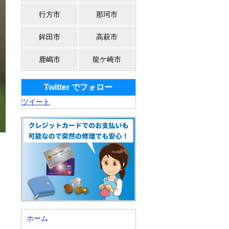
行方市
那珂市
鉾田市
高萩市
鹿嶋市
龍ケ崎市
Twitter でフォロー
ツイート
ホーム