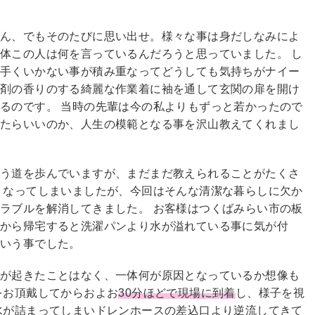
れん、でもそのたびに思い出せ。様々な事は
身だしなみによ
体この人は何を言っているんだろうと思っていました。 し
上手くいかない事が積み重なってどうしても気持ちがナイー
軟剤の香りのする綺麗な作業着に袖を通して玄関の扉を開け
るのです。 当時の先輩は今の私よりもずっと若かったので
きたらいいのか、人生の模範となる事を沢山教えてくれまし
違う道を歩んでいますが、まだまだ教えられることがたくさ
くなってしまいましたが、今回はそんな清潔な暮らしに欠か
ラブルを解消してきました。 お客様はつくばみらい市の板
事から帰宅すると洗濯パンより水が溢れている事に気が付
という事でした。
態が起きたことはなく、一体何が原因となっているか想像も
をお頂戴してからおよお
30分ほどで現場に到着
し、様子を視
水が詰まってしまいドレンホースの差込口より逆流してきて