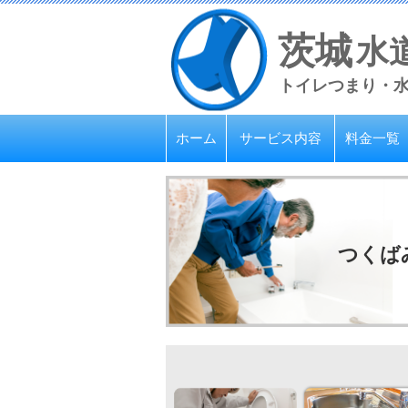
茨城
水
トイレつまり・
ホーム
サービス内容
料金一覧
つくば