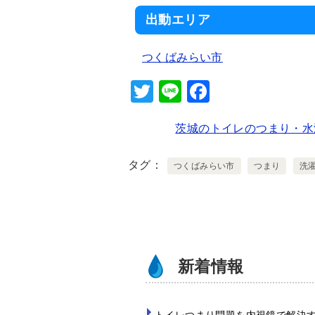
出動エリア
つくばみらい市
T
Li
F
wi
n
a
茨城のトイレのつまり・水
tt
e
c
er
e
タグ
つくばみらい市
つまり
洗
b
o
o
k
新着情報
トイレつまり問題を内視鏡で解決