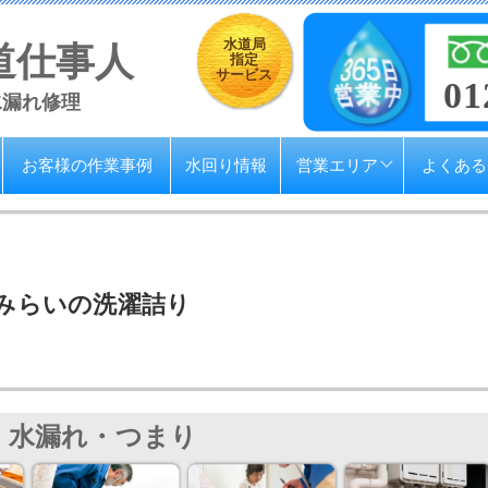
水道局
道仕事人
指定
サービス
01
水漏れ修理
お客様の作業事例
水回り情報
営業エリア
よくある
みらいの洗濯詰り
水漏れ・つまり