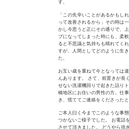
す。
o
o
「この先辛いことがあるかもし
k
って改善されるから」その時は一
かし今思うと正にその通りで、
ブになってしまった時にも、柔
ると不思議と気持ちも晴れてくれ
すが、人間としてどのように生
た。
お互い歳を重ねて今となっては
んあります。 さて、前置きが長
せない洗濯機回りで起きた詰りト
橋地区にお住いの男性の方。仕
き、慌ててご連絡をくださった
ご本人曰く今までこのような事
つかないご様子でした。 お電話
させて頂きました。 どうやら排