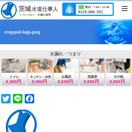
茨城
受付：7:00～21:00
水道仕事人
0120-668-365
トイレつまり・水漏れ修理
cropped-logo.png
水漏れ・つまり
トイレ
お風呂
洗面所
その他
キッチン・台所
8,800円
8,800円
8,800円
8,800円
8,800円
T
Li
F
wi
n
a
tt
e
c
er
e