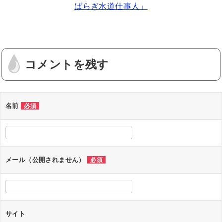
ばらぎ水道仕事人」
er
e
b
o
o
コメントを残す
k
名前
必須
メール（公開されません）
必須
サイト