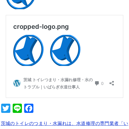
b
o
o
k
T
Li
F
wi
n
a
茨城のトイレのつまり・水漏れは、水道修理の専門業者「い
tt
e
c