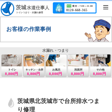
茨城
受付：7:00～21:00
水道仕事人
0120-668-365
トイレつまり・水漏れ修理
お客様の作業事例
水漏れ・つまり
トイレ
お風呂
洗面所
その他
キッチン・台所
8,800円
8,800円
8,800円
8,800円
8,800円
茨城県北茨城市で台所排水つま
り修理