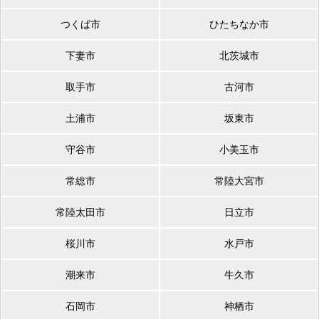
つくば市
ひたちなか市
下妻市
北茨城市
取手市
古河市
土浦市
坂東市
守谷市
小美玉市
常総市
常陸大宮市
常陸太田市
日立市
桜川市
水戸市
潮来市
牛久市
石岡市
神栖市