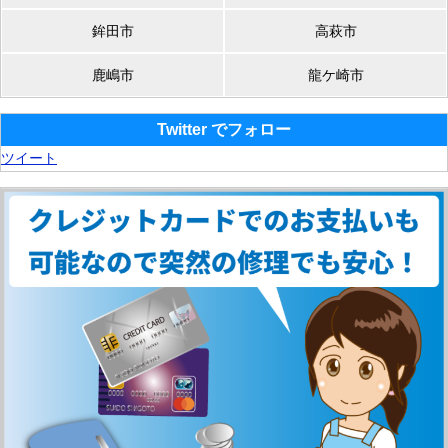
鉾田市
高萩市
鹿嶋市
龍ケ崎市
Twitter でフォロー
ツイート