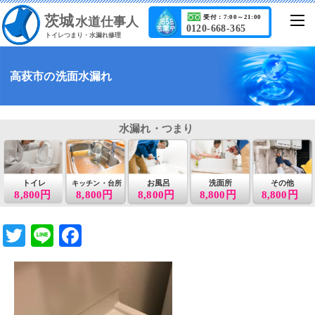
茨城
受付：7:00～21:00
水道仕事人
0120-668-365
トイレつまり・水漏れ修理
高萩市の洗面水漏れ
水漏れ・つまり
トイレ
お風呂
洗面所
その他
キッチン・台所
8,800円
8,800円
8,800円
8,800円
8,800円
T
Li
F
wi
n
a
tt
e
c
er
e