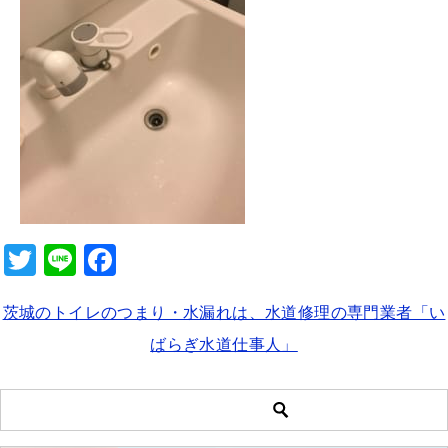
b
o
o
k
T
Li
F
wi
n
a
茨城のトイレのつまり・水漏れは、水道修理の専門業者「い
tt
e
c
ばらぎ水道仕事人」
er
e
b
o