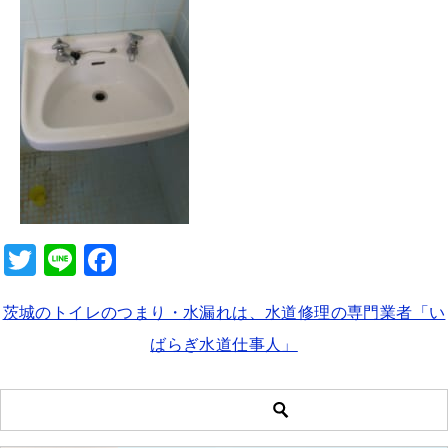
b
o
o
k
T
Li
F
wi
n
a
茨城のトイレのつまり・水漏れは、水道修理の専門業者「い
tt
e
c
ばらぎ水道仕事人」
er
e
b
o