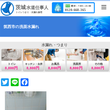
茨城
受付：7:00～21:00
水道仕事人
0120-668-365
トイレつまり・水漏れ修理
筑西市の洗面水漏れ
水漏れ・つまり
トイレ
お風呂
洗面所
その他
キッチン・台所
8,800円
8,800円
8,800円
8,800円
8,800円
T
Li
F
wi
n
a
tt
e
c
er
e