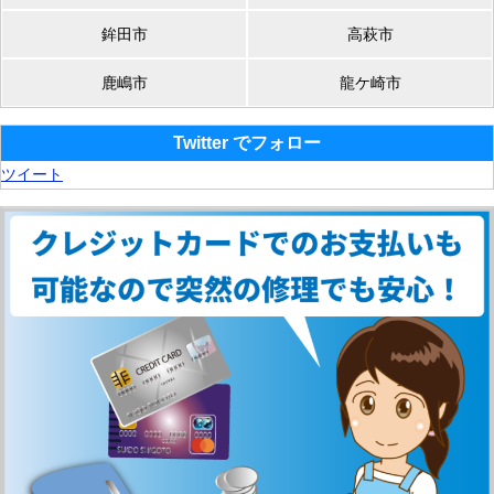
鉾田市
高萩市
鹿嶋市
龍ケ崎市
Twitter でフォロー
ツイート