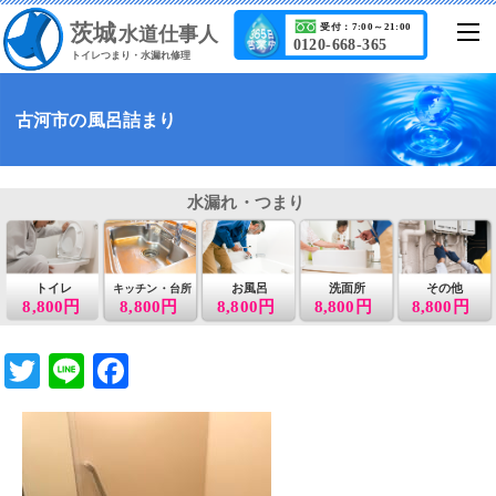
茨城
受付：7:00～21:00
水道仕事人
0120-668-365
トイレつまり・水漏れ修理
古河市の風呂詰まり
水漏れ・つまり
トイレ
お風呂
洗面所
その他
キッチン・台所
8,800円
8,800円
8,800円
8,800円
8,800円
T
Li
F
wi
n
a
tt
e
c
er
e