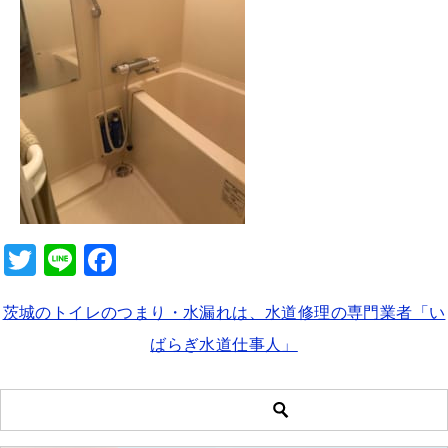
b
o
o
k
T
Li
F
wi
n
a
茨城のトイレのつまり・水漏れは、水道修理の専門業者「い
tt
e
c
ばらぎ水道仕事人」
er
e
b
o