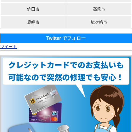
鉾田市
高萩市
鹿嶋市
龍ケ崎市
Twitter でフォロー
ツイート