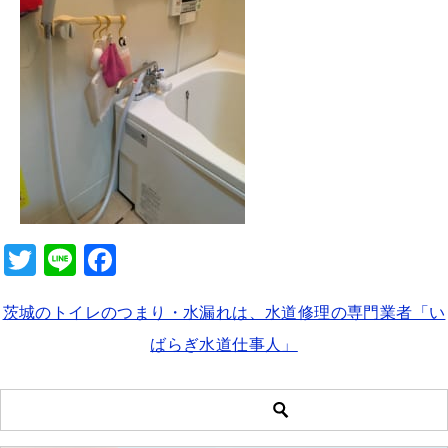
b
o
o
k
T
Li
F
wi
n
a
茨城のトイレのつまり・水漏れは、水道修理の専門業者「い
tt
e
c
ばらぎ水道仕事人」
er
e
b
o