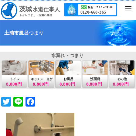
茨城
受付：7:00～21:00
水道仕事人
0120-668-365
トイレつまり・水漏れ修理
土浦市風呂つまり
水漏れ・つまり
トイレ
お風呂
洗面所
その他
キッチン・台所
8,800円
8,800円
8,800円
8,800円
8,800円
T
Li
F
wi
n
a
tt
e
c
er
e