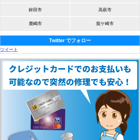
鉾田市
高萩市
鹿嶋市
龍ケ崎市
Twitter でフォロー
ツイート