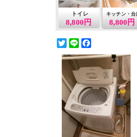
トイレ
キッチン・台
8,800円
8,800円
T
Li
F
wi
n
a
tt
e
c
er
e
b
o
o
k