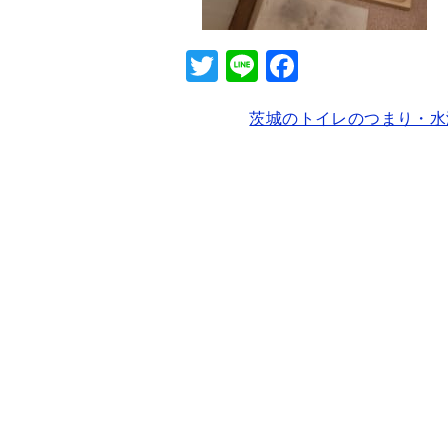
T
Li
F
wi
n
a
茨城のトイレのつまり・水
tt
e
c
er
e
b
o
o
k