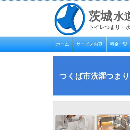
茨城
水
トイレつまり・
ホーム
サービス内容
料金一覧
つくば市洗濯つまり