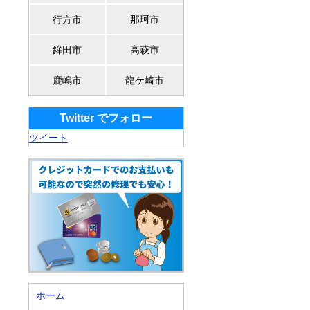
行方市
那珂市
鉾田市
高萩市
鹿嶋市
龍ケ崎市
Twitter でフォロー
ツイート
ホーム