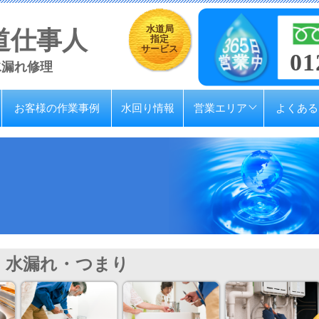
水道局
道仕事人
指定
サービス
01
水漏れ修理
お客様の作業事例
水回り情報
営業エリア
よくある
水漏れ・つまり