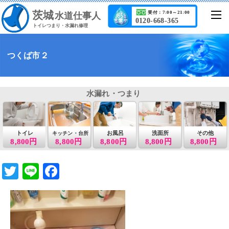
茨城
受付：7:00～21:00
水道仕事人
0120-668-365
トイレつまり・水漏れ修理
つくば市２
水漏れ・つまり
トイレ
お風呂
洗面所
その他
キッチン・台所
8,800円
8,800円
8,800円
8,800円
8,800円
T
Li
F
wi
n
a
tt
e
c
er
e