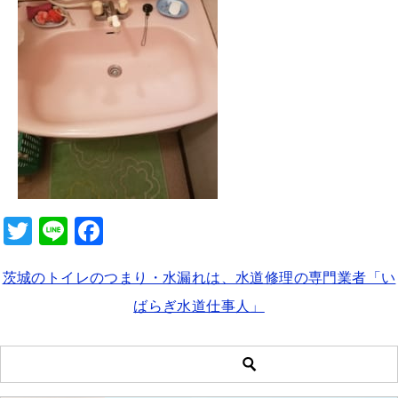
b
o
o
k
T
Li
F
wi
n
a
茨城のトイレのつまり・水漏れは、水道修理の専門業者「い
tt
e
c
ばらぎ水道仕事人」
er
e
b
o