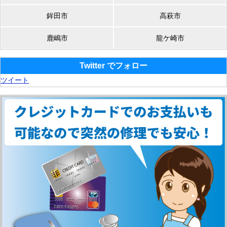
鉾田市
高萩市
鹿嶋市
龍ケ崎市
Twitter でフォロー
ツイート