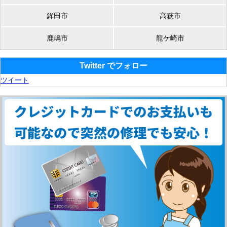
鉾田市
高萩市
鹿嶋市
龍ケ崎市
Twitter でフォロー
ツイート