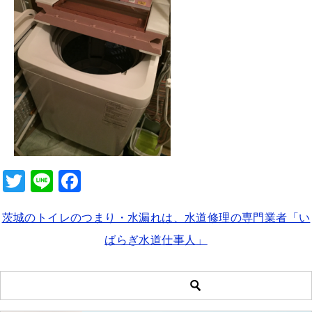
b
o
o
k
T
Li
F
wi
n
a
茨城のトイレのつまり・水漏れは、水道修理の専門業者「い
tt
e
c
ばらぎ水道仕事人」
er
e
b
o