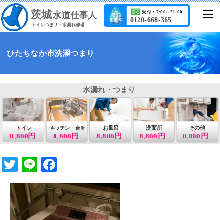
茨城
受付：7:00～21:00
水道仕事人
0120-668-365
トイレつまり・水漏れ修理
ひたちなか市洗濯つまり
水漏れ・つまり
トイレ
お風呂
洗面所
その他
キッチン・台所
8,800円
8,800円
8,800円
8,800円
8,800円
T
Li
F
wi
n
a
tt
e
c
er
e