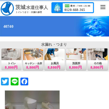
茨城
受付：7:00～21:00
水道仕事人
0120-668-365
トイレつまり・水漏れ修理
40740
水漏れ・つまり
トイレ
お風呂
洗面所
その他
キッチン・台所
8,800円
8,800円
8,800円
8,800円
8,800円
T
Li
F
wi
n
a
tt
e
c
er
e