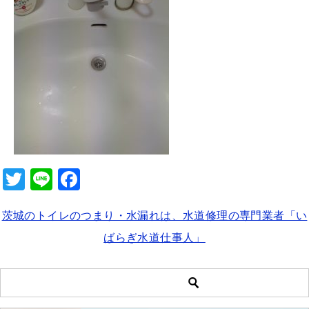
b
o
o
k
T
Li
F
wi
n
a
茨城のトイレのつまり・水漏れは、水道修理の専門業者「い
tt
e
c
ばらぎ水道仕事人」
er
e
b
o