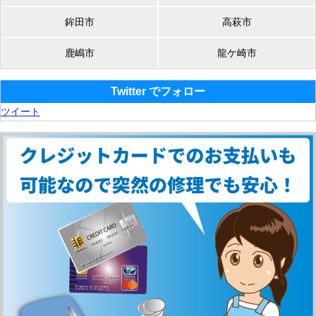
鉾田市
高萩市
鹿嶋市
龍ケ崎市
Twitter でフォロー
ツイート